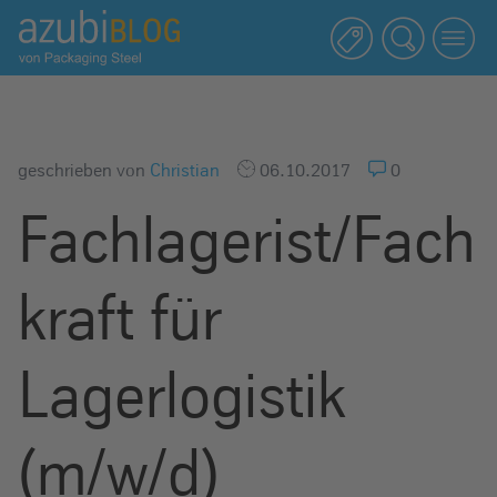
A
z
u
b
i
b
geschrieben von
Christian
06.10.2017
0
l
Fachlagerist/Fach
o
g
R
kraft für
a
s
s
Lagerlogistik
e
l
(m/w/d)
s
t