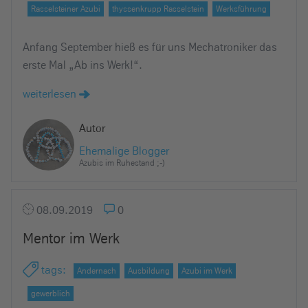
Rasselsteiner Azubi
thyssenkrupp Rasselstein
Werksführung
Anfang September hieß es für uns Mechatroniker das
erste Mal „Ab ins Werk!“.
weiterlesen
Autor
Ehemalige Blogger
Azubis im Ruhestand ;-)
08.09.2019
0
Mentor im Werk
tags
:
Andernach
Ausbildung
Azubi im Werk
gewerblich