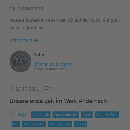
Hallo zusammen,
heute erläutere ich euch den Ablauf der Ausbildung zur
Werkstoffprüferin.
weiterlesen
Autor
Ehemalige Blogger
Azubis im Ruhestand ;-)
22.10.2021
0
Unsere erste Zeit im Werk Andernach
tags
:
Andernach
Auszubildender
Azubi
Azubi im Werk
Coil
Mechatroniker
Nachwalzwerk
Projekt