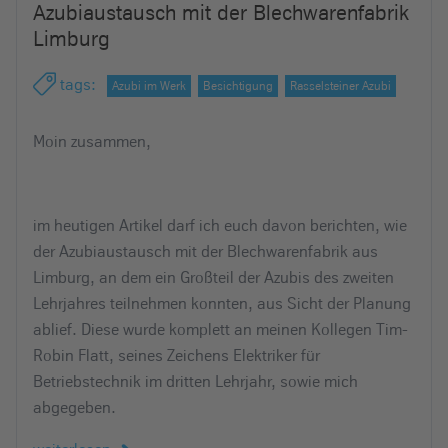
Azubiaustausch mit der Blechwarenfabrik
e
Limburg
i
n
tags
:
Azubi im Werk
Besichtigung
Rasselsteiner Azubi
Moin zusammen,
im heutigen Artikel darf ich euch davon berichten, wie
der Azubiaustausch mit der Blechwarenfabrik aus
Limburg, an dem ein Großteil der Azubis des zweiten
Lehrjahres teilnehmen konnten, aus Sicht der Planung
ablief. Diese wurde komplett an meinen Kollegen Tim-
Robin Flatt, seines Zeichens Elektriker für
Betriebstechnik im dritten Lehrjahr, sowie mich
abgegeben.