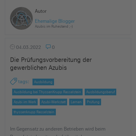
Autor
Ehemalige Blogger
Azubis im Ruhestand ;-)
04.03.2022
0
Die Prüfungsvorbereitung der
gewerblichen Azubis
tags
:
Ausbildung
Ausbildung bei ThyssenKrupp Rasselstein
Ausbildungsberuf
Azubi im Werk
Azubi-Werkstatt
Lernen
Prüfung
thyssenkrupp Rasselstein
Im Gegensatz zu anderen Betrieben wird beim