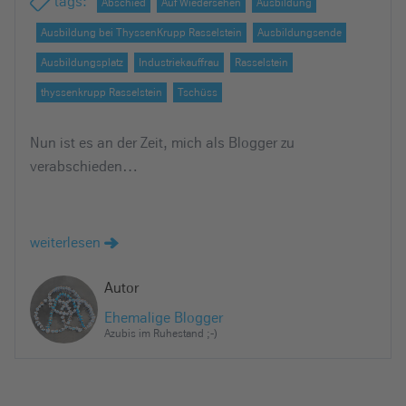
tags
:
Abschied
Auf Wiedersehen
Ausbildung
Ausbildung bei ThyssenKrupp Rasselstein
Ausbildungsende
Ausbildungsplatz
Industriekauffrau
Rasselstein
thyssenkrupp Rasselstein
Tschüss
Nun ist es an der Zeit, mich als Blogger zu
verabschieden…
weiterlesen
Autor
Ehemalige Blogger
Azubis im Ruhestand ;-)