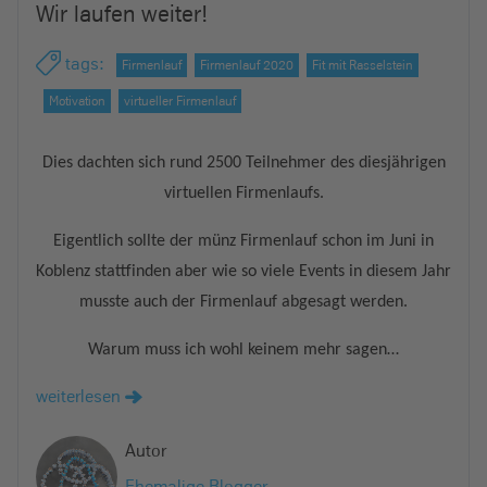
Wir laufen weiter!
e
i
tags
:
Firmenlauf
Firmenlauf 2020
Fit mit Rasselstein
n
Motivation
virtueller Firmenlauf
Dies dachten sich rund 2500 Teilnehmer des diesjährigen
virtuellen Firmenlaufs.
Eigentlich sollte der münz Firmenlauf schon im Juni in
Koblenz stattfinden aber wie so viele Events in diesem Jahr
musste auch der Firmenlauf abgesagt werden.
Warum muss ich wohl keinem mehr sagen…
weiterlesen
Autor
Ehemalige Blogger