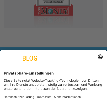
engineering. tomorrow. together.
Azubiblog