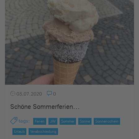
03.07.2020
0
Schöne Sommerferien…
tags
:
Ferien
JAV
Sommer
Sonne
Sonnenschein
Urlaub
Verabschiedung