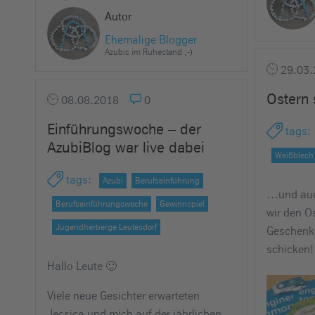
Autor
Ehemalige Blogger
Azubis im Ruhestand ;-)
29.03.
Ostern 
08.08.2018
0
Einführungswoche – der
tags
:
AzubiBlog war live dabei
Weißblech
tags
:
Azubi
Berufseinführung
…und auc
Berufseinführungswoche
Gewinnspiel
wir den O
Jugendherberge Leutesdorf
Geschenk
schicken!
Hallo Leute 🙂
Viele neue Gesichter erwarteten
Jessica und mich auf der jährlichen