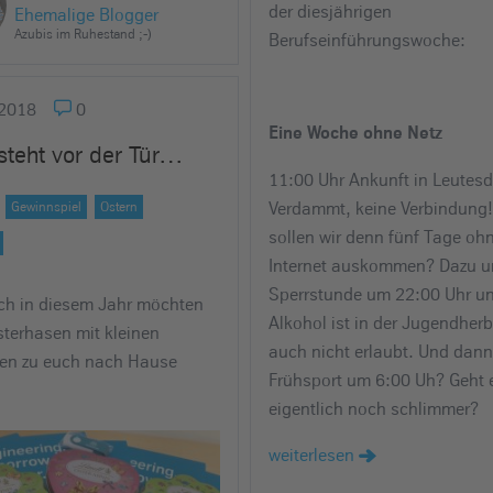
der diesjährigen
Ehemalige Blogger
Azubis im Ruhestand ;-)
Berufseinführungswoche:
2018
0
Eine Woche ohne Netz
steht vor der Tür…
11:00 Uhr Ankunft in Leutesd
Verdammt, keine Verbindung!
Gewinnspiel
Ostern
sollen wir denn fünf Tage oh
Internet auskommen? Dazu u
Sperrstunde um 22:00 Uhr u
h in diesem Jahr möchten
Alkohol ist in der Jugendher
sterhasen mit kleinen
auch nicht erlaubt. Und dan
en zu euch nach Hause
Frühsport um 6:00 Uh? Geht 
eigentlich noch schlimmer?
weiterlesen