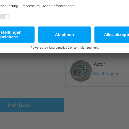
Weihnachtsstimmung. 🙂
Der thyssenkrupp Weihnach
hat auch schon bei uns
vorbeigeschaut und ein paar 
für euch abgewor
Geschenke
weiterlesen
Autor
Gastblogger
Mehr laden