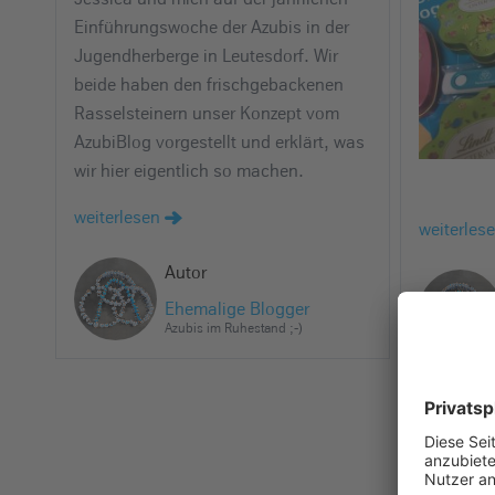
Einführungswoche der Azubis in der
Jugendherberge in Leutesdorf. Wir
beide haben den frischgebackenen
Rasselsteinern unser Konzept vom
AzubiBlog vorgestellt und erklärt, was
wir hier eigentlich so machen.
weiterlesen
weiterles
Autor
Ehemalige Blogger
Azubis im Ruhestand ;-)