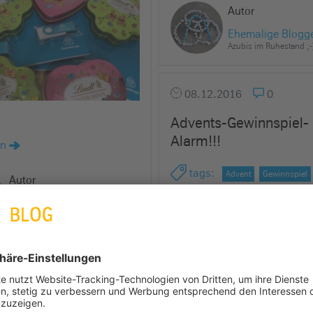
Autor
Ehemalige Blogg
Azubis im Ruhestand ;-
08.12.2016
0
Advents-Gewinnspiel-
Alarm!!!
en
tags
:
Advent
Gewinnspiel
Autor
Weihnachten
Ehemalige Blogger
Azubis im Ruhestand ;-)
Ho, ho, ho, …
die Bäume sind geschmückt 
ihr seht, kommen wir hier bei
thyssenkrupp auch so langs