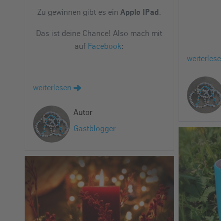
e
Zu gewinnen gibt es ein
.
Apple IPad
i
n
Das ist deine Chance! Also mach mit
auf
Facebook
:
weiterles
weiterlesen
Autor
Gastblogger