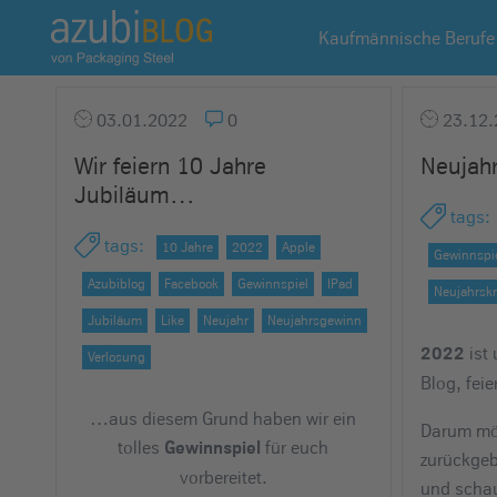
A
Kaufmännische Berufe
z
u
b
03.01.2022
0
23.12.
i
Wir feiern 10 Jahre
Neujahr
b
Jubiläum…
l
tags
:
o
tags
:
10 Jahre
2022
Apple
g
Gewinnspi
R
Azubiblog
Facebook
Gewinnspiel
IPad
Neujahrsk
a
Jubiläum
Like
Neujahr
Neujahrsgewinn
s
ist 
2022
Verlosung
s
Blog, fei
e
…aus diesem Grund haben wir ein
l
Darum möc
tolles
für euch
Gewinnspiel
s
zurückge
vorbereitet.
t
und schau