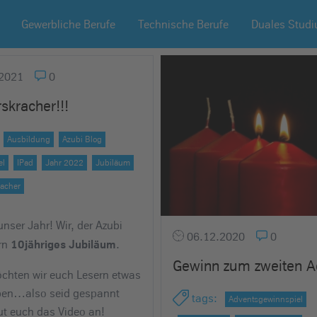
Gewerbliche Berufe
Technische Berufe
Duales Stud
2021
0
skracher!!!
Ausbildung
Azubi Blog
el
IPad
Jahr 2022
Jubiläum
racher
unser Jahr! Wir, der Azubi
06.12.2020
0
ern
.
10jähriges Jubiläum
Gewinn zum zweiten A
hten wir euch Lesern etwas
ben…also seid gespannt
tags
:
Adventsgewinnspiel
t euch das Video an!