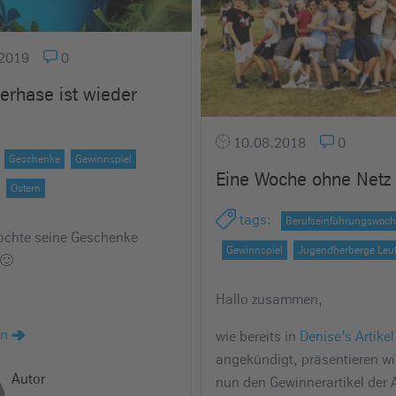
2019
0
erhase ist wieder
10.08.2018
0
Geschenke
Gewinnspiel
Eine Woche ohne Netz
Ostern
tags
:
Berufseinführungswoc
chte seine Geschenke
Gewinnspiel
Jugendherberge Leut
 🙂
Hallo zusammen,
en
wie bereits in
Denise’s Artikel
angekündigt, präsentieren wi
Autor
nun den Gewinnerartikel der 