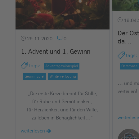
16.04.
Der Ost
29.11.2020
0
da…
1. Advent und 1. Gewinn
tags
:
tags
:
Adventsgewinnspiel
Osterhase
Gewinnspiel
Winterverlosung
… und mö
verteilen!
„Die erste Kerze brennt für Stille,
für Ruhe und Gemütlichkeit,
für Herzlichkeit und für den Wille,
weiterles
zu leben in Behaglichkeit…“
weiterlesen