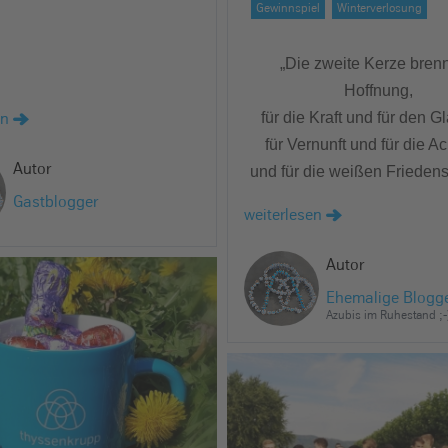
Gewinnspiel
Winterverlosung
„Die zweite Kerze brenn
Hoffnung,
en
für die Kraft und für den G
für Vernunft und für die A
Autor
und für die weißen Frieden
Gastblogger
weiterlesen
Autor
Ehemalige Blogg
Azubis im Ruhestand ;-