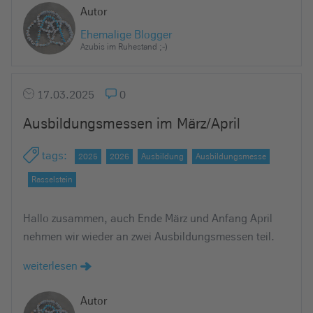
e
Autor
i
Ehemalige Blogger
n
Azubis im Ruhestand ;-)
17.03.2025
0
Ausbildungsmessen im März/April
tags
:
2025
2026
Ausbildung
Ausbildungsmesse
Rasselstein
Hallo zusammen, auch Ende März und Anfang April
nehmen wir wieder an zwei Ausbildungsmessen teil.
weiterlesen
Autor