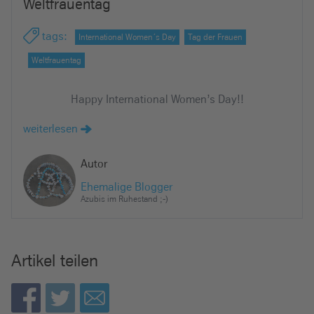
Weltfrauentag
tags
:
International Women´s Day
Tag der Frauen
Weltfrauentag
Happy International Women’s Day!!
weiterlesen
Autor
Ehemalige Blogger
Azubis im Ruhestand ;-)
Artikel teilen