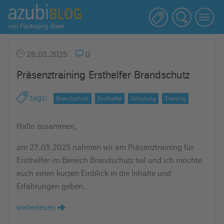
A
z
u
b
28.03.2025
0
i
Präsenztraining Ersthelfer Brandschutz
b
l
tags
:
Brandschutz
Ersthelfer
Schulung
Training
o
g
Hallo zusammen,
R
a
am 27.03.2025 nahmen wir am Präsenztraining für
s
Ersthelfer im Bereich Brandschutz teil und ich möchte
s
euch einen kurzen Einblick in die Inhalte und
e
Erfahrungen geben.
l
s
weiterlesen
t