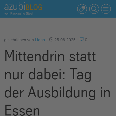
A
z
u
b
i
b
geschrieben von
Liana
25.06.2025
0
l
Mittendrin statt
o
g
R
nur dabei: Tag
a
s
s
der Ausbildung in
e
l
Essen
s
t