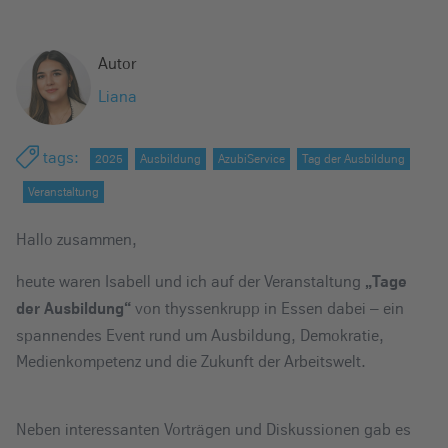
e
i
Autor
n
Liana
tags
:
2025
Ausbildung
AzubiService
Tag der Ausbildung
Veranstaltung
Hallo zusammen,
heute waren Isabell und ich auf der Veranstaltung
„Tage
von thyssenkrupp in Essen dabei – ein
der Ausbildung“
spannendes Event rund um Ausbildung, Demokratie,
Medienkompetenz und die Zukunft der Arbeitswelt.
Neben interessanten Vorträgen und Diskussionen gab es