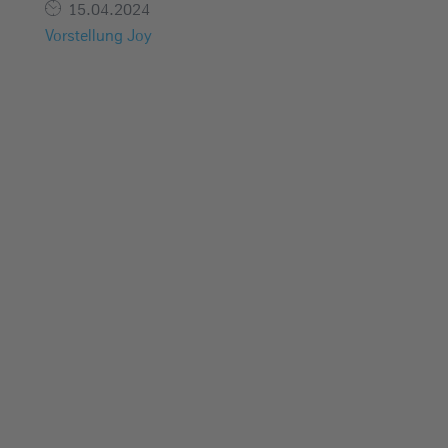
15.04.2024
e
Vorstellung Joy
i
n