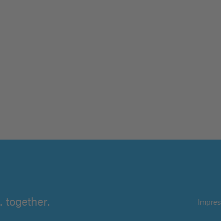
 together.
Impre