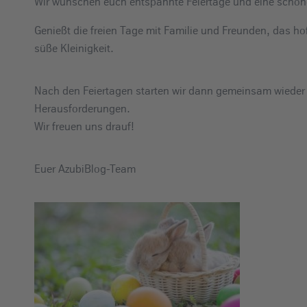
Wir wünschen euch entspannte Feiertage und eine schöne
e
i
Genießt die freien Tage mit Familie und Freunden, das hof
n
süße Kleinigkeit.
Nach den Feiertagen starten wir dann gemeinsam wieder m
Herausforderungen.
Wir freuen uns drauf!
Euer AzubiBlog-Team