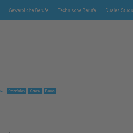
Gewerbliche Berufe
Technische Berufe
Duales Stud
s
:
Osterferien
Ostern
Pause