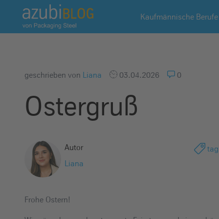
A
Kaufmännische Berufe
z
u
b
i
b
geschrieben von
Liana
03.04.2026
0
l
Ostergruß
o
g
R
a
Autor
tag
s
s
Liana
e
l
Frohe Ostern!
s
t