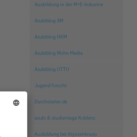
Ausbildung in der M+E-Industrie
Azubiblog 3M
Azubiblog HKM
Azubiblog Mohn Media
Azubiblog OTTO
Jugend forscht
Durchstarter.de
azubi & studientage Koblenz
Ausbildung bei thyssenkrupp