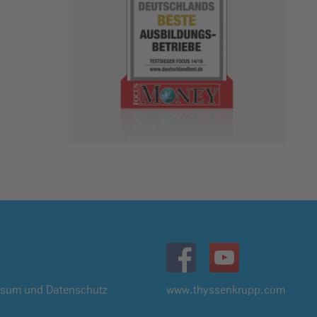
ssum und Datenschutz
www.thyssenkrupp.com