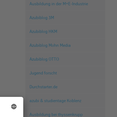
Ausbildung in der M+E-Industrie
Azubiblog 3M
Azubiblog HKM
Azubiblog Mohn Media
Azubiblog OTTO
Jugend forscht
Durchstarter.de
azubi & studientage Koblenz
Ausbildung bei thyssenkrupp