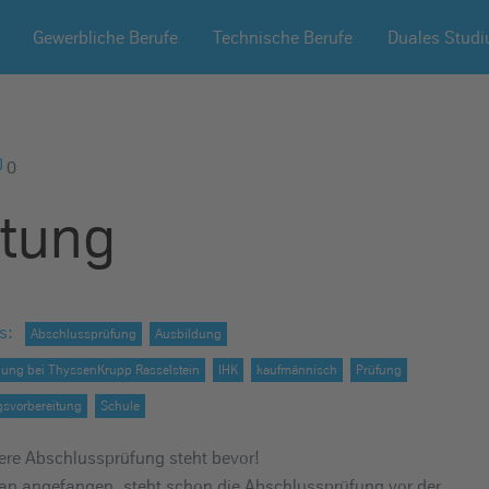
Gewerbliche Berufe
Technische Berufe
Duales Stud
0
itung
s
:
Abschlussprüfung
Ausbildung
dung bei ThyssenKrupp Rasselstein
IHK
kaufmännisch
Prüfung
gsvorbereitung
Schule
sere Abschlussprüfung steht bevor!
man angefangen, steht schon die Abschlussprüfung vor der