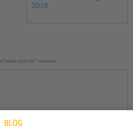
2018
he Felder sind mit
*
markiert
e in diesem Browser für die nächste Kommentierung