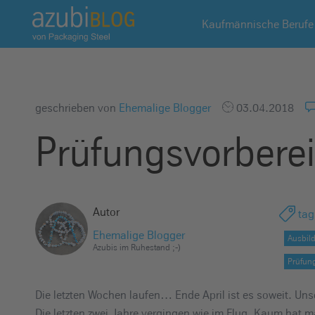
A
Kaufmännische Berufe
z
u
b
i
b
geschrieben von
Ehemalige Blogger
03.04.2018
l
Prüfungsvorbere
o
g
R
a
Autor
tag
s
s
Ehemalige Blogger
Ausbil
Azubis im Ruhestand ;-)
e
Prüfun
l
s
Die letzten Wochen laufen… Ende April ist es soweit. Un
t
Die letzten zwei Jahre vergingen wie im Flug. Kaum hat 