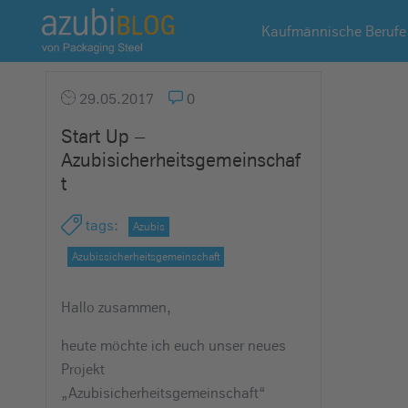
A
Kaufmännische Berufe
z
u
b
29.05.2017
0
i
Start Up –
b
Azubisicherheitsgemeinschaf
l
t
o
g
tags
:
Azubis
R
a
Azubissicherheitsgemeinschaft
s
s
Hallo zusammen,
e
heute möchte ich euch unser neues
l
Projekt
s
„Azubisicherheitsgemeinschaft“
t