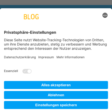
engineering. tomorrow. together.
Azubiblog
www.thyssenkrupp.com