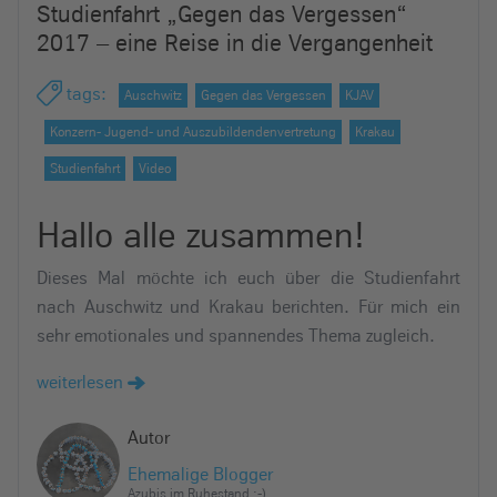
Studienfahrt „Gegen das Vergessen“
e
2017 – eine Reise in die Vergangenheit
i
n
tags
:
Auschwitz
Gegen das Vergessen
KJAV
Konzern- Jugend- und Auszubildendenvertretung
Krakau
Studienfahrt
Video
Hallo alle zusammen!
Dieses Mal möchte ich euch über die Studienfahrt
nach Auschwitz und Krakau berichten. Für mich ein
sehr emotionales und spannendes Thema zugleich.
weiterlesen
Autor
Ehemalige Blogger
Azubis im Ruhestand ;-)