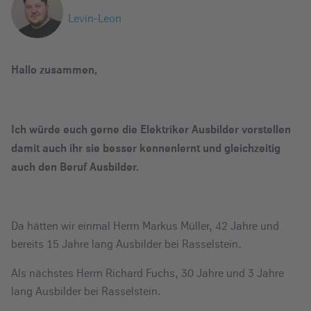
e
Levin-Leon
i
n
Hallo zusammen,
Ich würde euch gerne die Elektriker Ausbilder vorstellen
damit auch ihr sie besser kennenlernt und gleichzeitig
auch den Beruf Ausbilder.
Da hätten wir einmal Herrn Markus Müller, 42 Jahre und
bereits 15 Jahre lang Ausbilder bei Rasselstein.
Als nächstes Herrn Richard Fuchs, 30 Jahre und 3 Jahre
lang Ausbilder bei Rasselstein.