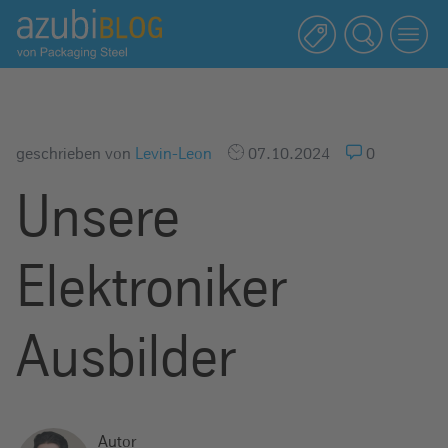
A
z
u
b
i
b
geschrieben von
Levin-Leon
07.10.2024
0
l
Unsere
o
g
R
Elektroniker
a
s
s
Ausbilder
e
l
s
t
Autor