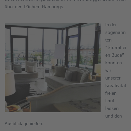
über den Dächern Hamburgs.
In der
sogenann
ten
“Sturmfrei
en Bude”
konnten
wir
unserer
Kreativität
freien
Lauf
lassen
und den
Ausblick genießen.