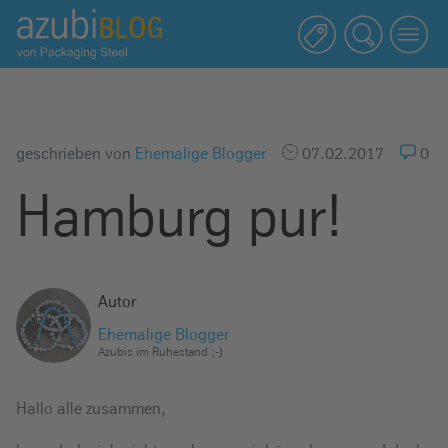
A
z
u
b
i
b
geschrieben von
Ehemalige Blogger
07.02.2017
0
l
Hamburg pur!
o
g
R
a
Autor
s
s
Ehemalige Blogger
Azubis im Ruhestand ;-)
e
l
Hallo alle zusammen,
s
t