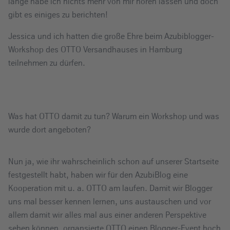
lange habe ich nichts mehr von mir hören lassen und doch
e
gibt es einiges zu berichten!
i
n
Jessica und ich hatten die große Ehre beim Azubiblogger-
Workshop des OTTO Versandhauses in Hamburg
teilnehmen zu dürfen.
Was hat OTTO damit zu tun? Warum ein Workshop und was
wurde dort angeboten?
Nun ja, wie ihr wahrscheinlich schon auf unserer Startseite
festgestellt habt, haben wir für den AzubiBlog eine
Kooperation mit u. a. OTTO am laufen. Damit wir Blogger
uns mal besser kennen lernen, uns austauschen und vor
allem damit wir alles mal aus einer anderen Perspektive
sehen können, organsierte OTTO einen Blogger-Event hoch