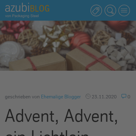
A
z
u
b
i
b
l
o
g
R
a
s
geschrieben von
Ehemalige Blogger
23.11.2020
0
s
e
Advent, Advent,
l
s
t