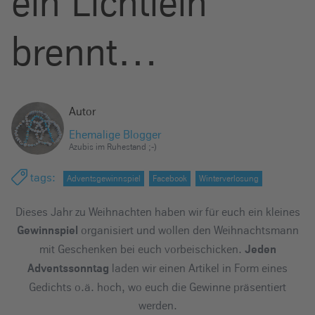
ein Lichtlein
e
i
brennt…
n
Autor
Ehemalige Blogger
Azubis im Ruhestand ;-)
tags
:
Adventsgewinnspiel
Facebook
Winterverlosung
Dieses Jahr zu Weihnachten haben wir für euch ein kleines
organisiert und wollen den Weihnachtsmann
Gewinnspiel
mit Geschenken bei euch vorbeischicken.
Jeden
laden wir einen Artikel in Form eines
Adventssonntag
Gedichts o.ä. hoch, wo euch die Gewinne präsentiert
werden.