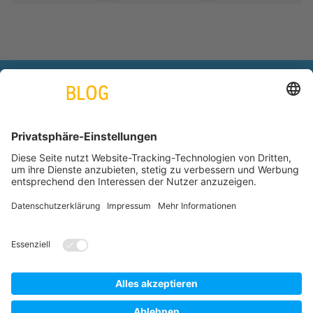
engineering. tomorrow. together.
Azubiblog