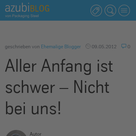
A
z
u
b
i
b
geschrieben von
Ehemalige Blogger
09.05.2012
0
l
Aller Anfang ist
o
g
R
schwer – Nicht
a
s
s
bei uns!
e
l
s
t
Autor