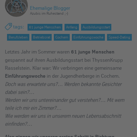
e
Ehemalige Blogger
i
Azubis im Ruhestand ;-)
n
tags
:
61 junge Menschen
Anfang
Ausbildungsstart
Berufsleben
Betriebsrat
Cochem
Einführungswoche
Speed-Dating
Letztes Jahr im Sommer waren
61 junge Menschen
gespannt auf ihren Ausbildungsstart bei ThyssenKrupp
Rasselstein. Klar war: Wir verbringen eine gemeinsame
in der Jugendherberge in Cochem.
Einführungswoche
Doch was erwartete uns?…
Werden bekannte Gesichter
dabei sein?…
Werden wir uns untereinander gut verstehen?… Mit wem
teile ich mir ein Zimmer?…
Wie werden wir uns in unserem neuen Lebensabschnitt
einfinden?…
Also gingen wir unseren ersten Schritt in Richtung