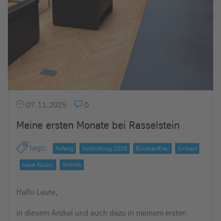
e
i
n
07.11.2025
0
Meine ersten Monate bei Rasselstein
tags
:
Anfang
Ausbildung 2025
Bürokauffrau
Einkauf
neue Azubis
Vertrieb
Hallo Leute,
in diesem Artikel und auch dazu in meinem ersten