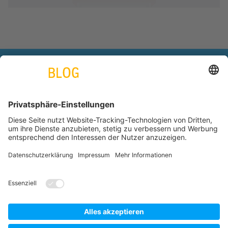
engineering. tomorrow. together.
Azubiblog