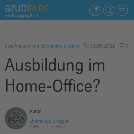
A
z
u
b
i
b
geschrieben von
Ehemalige Blogger
11.03.2022
0
l
Ausbildung im
o
g
R
Home-Office?
a
s
s
e
Autor
l
Ehemalige Blogger
s
Azubis im Ruhestand ;-)
t