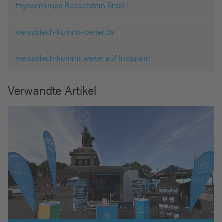
thyssenkrupp Rasselstein GmbH
weissblech-kommt-weiter.de
weissblech-kommt.weiter auf Instgram
Verwandte Artikel