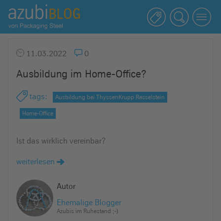
A
z
u
b
11.03.2022
0
i
Ausbildung im Home-Office?
b
l
tags
:
Ausbildung bei ThyssenKrupp Rasselstein
o
g
Home-Office
R
a
Ist das wirklich vereinbar?
s
weiterlesen
s
e
Autor
l
Ehemalige Blogger
s
Azubis im Ruhestand ;-)
t