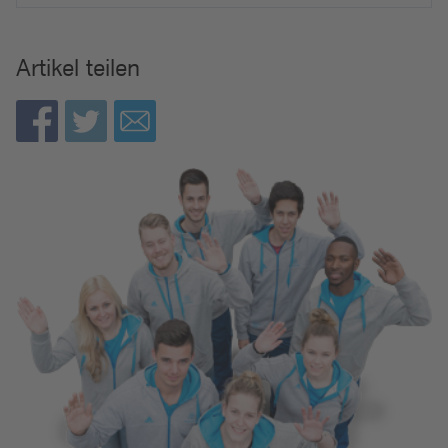
e
i
Artikel teilen
n