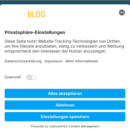
engineering. tomorrow. together.
Azubiblog
www.thyssenkrupp.com
Copyright by thyssenkrupp AG © 2026