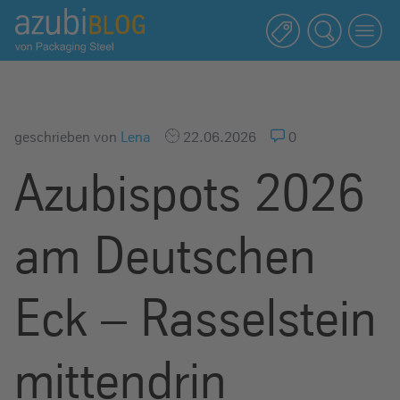
A
z
u
b
i
b
geschrieben von
Lena
22.06.2026
0
l
Azubispots 2026
o
g
R
am Deutschen
a
s
s
Eck – Rasselstein
e
l
mittendrin
s
t