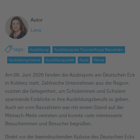
e
i
Autor
n
Lena
tags
:
Ausbildung
Ausbildung bei ThyssenKrupp Rasselstein
Ausbildungsmesse
Ausbildungsplatz
Azubi
Messe
Am 09. Juni 2026 fanden die Azubispots am Deutschen Eck
in Koblenz statt. Zahlreiche Unternehmen aus der Region
nutzten die Gelegenheit, um Schülerinnen und Schülern
spannende Einblicke in ihre Ausbildungsberufe zu geben.
Auch wir vom Rasselstein war mit einem Stand auf der
Mitmach-Meile vertreten und konnte viele interessierte
Besucherinnen und Besucher begrüßen.
Direkt vor der beeindruckenden Kulisse des Deutschen Ecks