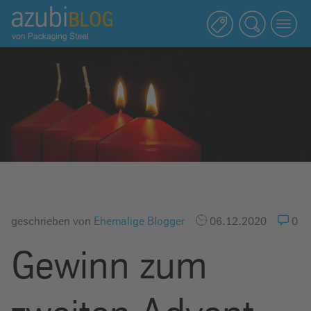
A
z
u
b
i
b
l
o
g
R
a
s
geschrieben von
Ehemalige Blogger
06.12.2020
0
s
e
Gewinn zum
l
s
t