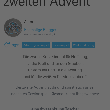
zweiten Advent
e
i
n
Autor
Ehemalige Blogger
Azubis im Ruhestand ;-)
tags
:
Adventsgewinnspiel
Gewinnspiel
Winterverlosung
„Die zweite Kerze brennt für Hoffnung,
für die Kraft und für den Glauben,
für Vernunft und für die Achtung,
und für die weißen Friedenstauben.“
Der zweite Advent ist da und somit auch unser
nächstes Gewinnspiel. Diesmal könnt ihr gewinnen:
eine thyssenkrupp Tasche: