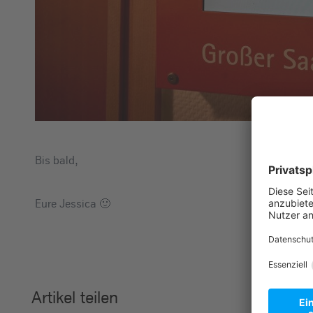
Bis bald,
Eure Jessica 🙂
Artikel teilen