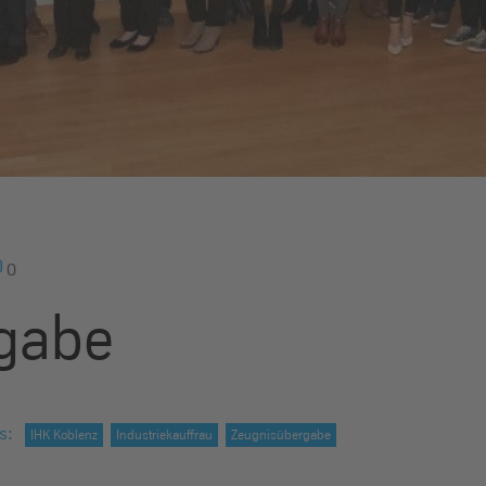
0
gabe
s
:
IHK Koblenz
Industriekauffrau
Zeugnisübergabe