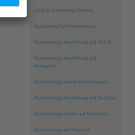
azubi & studientage Koblenz
Ausbildung bei thyssenkrupp
thyssenkrupp Ausbildung auf TikTok
thyssenkrupp Ausbildung auf
Instagram
thyssenkrupp career auf Instagram
thyssenkrupp Ausbildung auf YouTube
thyssenkrupp Career auf Facebook
thyssenkrupp auf YouTube