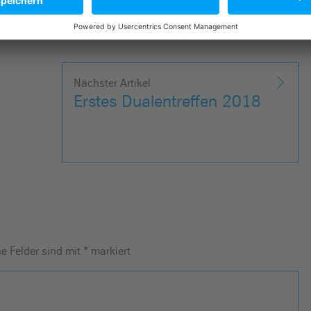
Nächster Artikel
Erstes Dualentreffen 2018
he Felder sind mit
*
markiert