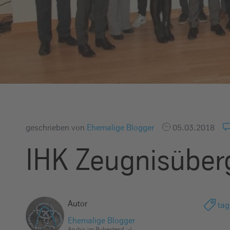
e
i
n
geschrieben von
Ehemalige Blogger
05.03.2018
IHK Zeugnisüber
Autor
tag
Ehemalige Blogger
Azubis im Ruhestand ;-)