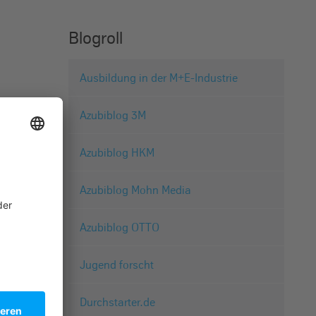
Blogroll
Ausbildung in der M+E-Industrie
Azubiblog 3M
Azubiblog HKM
Azubiblog Mohn Media
Azubiblog OTTO
Jugend forscht
Durchstarter.de