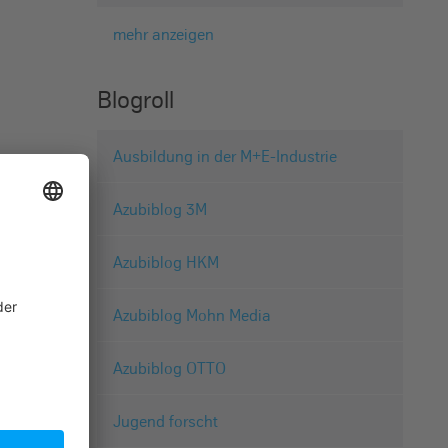
mehr anzeigen
Blogroll
Ausbildung in der M+E-Industrie
Azubiblog 3M
Azubiblog HKM
Azubiblog Mohn Media
Azubiblog OTTO
Jugend forscht