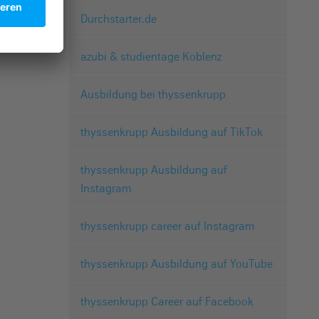
Durchstarter.de
azubi & studientage Koblenz
Ausbildung bei thyssenkrupp
thyssenkrupp Ausbildung auf TikTok
thyssenkrupp Ausbildung auf
Instagram
thyssenkrupp career auf Instagram
thyssenkrupp Ausbildung auf YouTube
thyssenkrupp Career auf Facebook