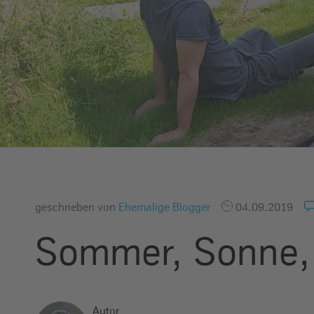
e
i
n
geschrieben von
Ehemalige Blogger
04.09.2019
Sommer, Sonne,
Autor