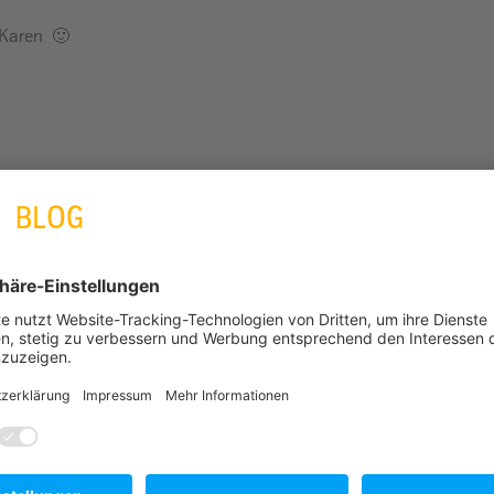
 Karen 🙂
Nächster Artikel
Mentor im Werk