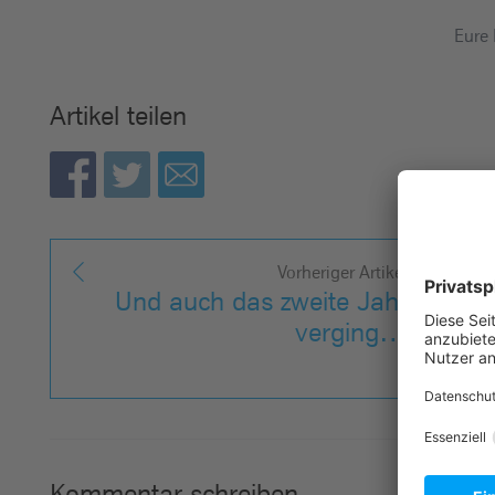
Eure
Artikel teilen
Vorheriger Artikel
Und auch das zweite Jahr
verging…
Kommentar schreiben