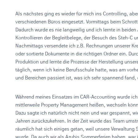
Als nächstes ging es wieder für mich ins Controlling, ab
verschiedenen Büros eingesetzt. Vormittags beim Schrot
Dadurch wurde es nie langweilig und ich lernte in beide
Kontrollieren der Begleitbelege, der Besuch des Steh-C 
Nachmittags versendete ich z.B. Rechnungen unserer Kred
oder sortierte Dokumente in die richtigen Ordner ein. Dur
Produktion und lernte die Prozesse der Herstellung unser
täglich, wenn ich keine Berufsschule hatte, was am vorh
und Bereichen passiert ist, was ich sehr spannend fand,
Während meines Einsatzes im CAR-Accounting wurde ich g
mittlerweile Property Management heißen, wechseln könnt
Dazu sagte ich natürlich nicht nein und war gespannt, wi
Jahren zurückzukehren. In der Zeit wurde das Team umstru
räumlich hat sich einiges getan, weil unsere Verwaltung 
wurde. Da auch wir als Azubis Sommerferien haben, war i