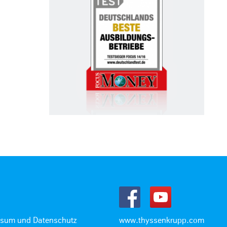
ssum und Datenschutz
www.thyssenkrupp.com