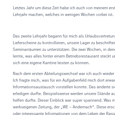
e
Letztes Jahr um diese Zeit habe ich euch von meinem ers
i
Lehrjahr machen, welches in wenigen Wochen vorbei ist.
n
Das zweite Lehrjahr begann für mich als Urlaubsvertretu
Lieferscheine zu kontrollieren, unsere Lager zu beschrift
Seminarräumen zu unterstützen. Die zwei Wochen, in denen
lernte, was alles hinter einem Betriebsrestaurant steck
sich eine eigene Kantine leisten zu können.
Nach dem ersten Abteilungswechsel war ich auch wieder
Ich fragte mich, was für ein Aufgabenfeld mich dort erwa
Informationsaustausch vorstellen konnte. Das änderte sic
erledigen durfte. Beispielsweise werden unsere Stände a
helfen durfte. Dieser Einblick war super spannend. Was mi
werkseigenen Zeitung, der „WE – Andernach“. Diese ersch
oder interessante Informationen von dem Leben der Rasse