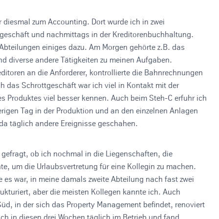
er diesmal zum Accounting. Dort wurde ich in zwei
tgeschäft und nachmittags in der Kreditorenbuchhaltung.
n Abteilungen einiges dazu. Am Morgen gehörte z.B. das
und diverse andere Tätigkeiten zu meinen Aufgaben.
itoren an die Anforderer, kontrollierte die Bahnrechnungen
ch das Schrottgeschäft war ich viel in Kontakt mit der
es Produktes viel besser kennen. Auch beim Steh-C erfuhr ich
erigen Tag in der Produktion und an den einzelnen Anlagen
 da täglich andere Ereignisse geschahen.
efragt, ob ich nochmal in die Liegenschaften, die
e, um die Urlaubsvertretung für eine Kollegin zu machen.
e es war, in meine damals zweite Abteilung nach fast zwei
kturiert, aber die meisten Kollegen kannte ich. Auch
Süd, in der sich das Property Management befindet, renoviert
ch in diesen drei Wochen täglich im Betrieb und fand