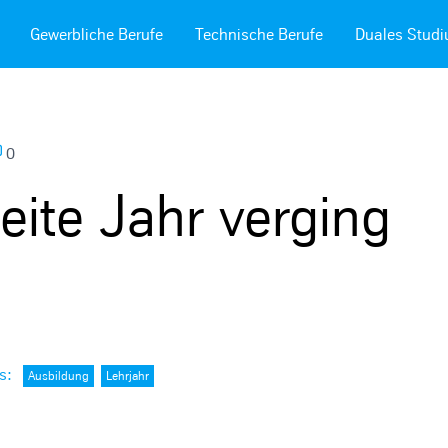
Gewerbliche Berufe
Technische Berufe
Duales Stud
0
ite Jahr verging
s
:
Ausbildung
Lehrjahr