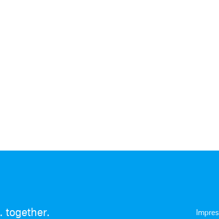
 together.
Impre