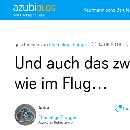
A
Kaufmännische Berufe
z
u
b
i
b
geschrieben von
Ehemalige Blogger
04.09.2019
l
Und auch das zwe
o
g
R
wie im Flug…
a
s
s
e
Autor
tag
l
Ehemalige Blogger
s
Azubis im Ruhestand ;-)
t