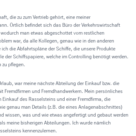
ft, die zu zum Vertrieb gehört, eine meiner
nn. Örtlich befindet sich das Büro der Verkehrswirtschaft
 wodurch man etwas abgeschottet vom restlichen
blem war, da alle Kollegen, genau wie in den anderen
 ich die Abfahrtspläne der Schiffe, die unsere Produkte
Teile der Schiffspapiere, welche im Controlling benötigt werden.
 zu pflegen.
laub, war meine nächste Abteilung der Einkauf bzw. die
t mit Fremdfirmen und Fremdhandwerkern. Mein persönliches
 Einkauf des Rasselsteins und einer Fremdfirma, die
 wie genau man Details (z.B. die eines Anlagenabschnittes)
und wissen, was und wie etwas angefertigt und gebaut werden
 als meine bisherigen Abteilungen. Ich wurde nämlich
asselsteins kennenzulernen.