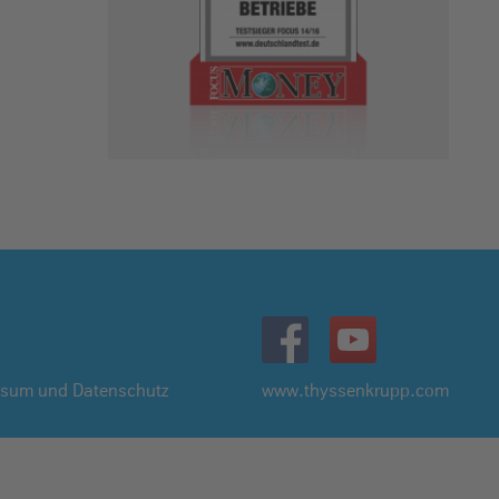
ssum und Datenschutz
www.thyssenkrupp.com