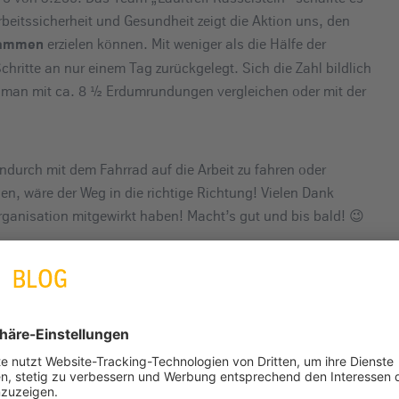
beitssicherheit und Gesundheit zeigt die Aktion uns, den
erzielen können. Mit weniger als die Hälfe der
ammen
ritte an nur einem Tag zurückgelegt. Sich die Zahl bildlich
te man mit ca. 8 ½ Erdumrundungen vergleichen oder mit der
ndurch mit dem Fahrrad auf die Arbeit zu fahren oder
en, wäre der Weg in die richtige Richtung! Vielen Dank
Organisation mitgewirkt haben! Macht’s gut und bis bald! 😉