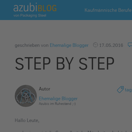
A
Kaufmännische Berufe
z
u
b
i
b
geschrieben von
Ehemalige Blogger
17.05.2016
l
STEP BY STEP
o
g
R
a
Autor
tag
s
s
Ehemalige Blogger
Azubis im Ruhestand ;-)
e
l
Hallo Leute,
s
t