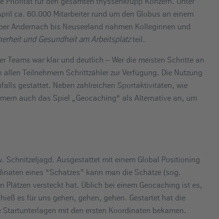
te Priorität für den gesamten thyssenkrupp Konzern. Unter
pril ca. 60.000 Mitarbeiter rund um den Globus an einem
 über Andernach bis Neuseeland nahmen Kolleginnen und
cherheit und Gesundheit am Arbeitsplatz
teil.
r Teams war klar und deutlich – Wer die meisten Schritte an
n allen Teilnehmern Schrittzähler zur Verfügung. Die Nutzung
alls gestattet. Neben zahlreichen Sportaktivitäten, wie
ehmern auch das Spiel „Geocaching“ als Alternative an, um
 Schnitzeljagd. Ausgestattet mit einem Global Positioning
inaten eines “Schatzes” kann man die Schätze (sog.
Plätzen versteckt hat. Üblich bei einem Geocaching ist es,
 hieß es für uns gehen, gehen, gehen. Gestartet hat die
e Startunterlagen mit den ersten Koordinaten bekamen.