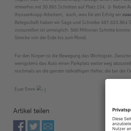
immerhin mit 30.891 Schritten auf Platz 134. ☺ Neben Ar
thyssenkrupp Arbeitern, auch, was für ein Erfolg wir
zus
Belegschaft haben wir Sage und Schreibe 487.633.864 Sch
vorzustellen ist unmöglich. 500 Millionen Schritte könn
Strecke von der Erde bis zum Mond.
Für den Körper ist die Bewegung das Wichtigste. Zwische
wenigstens das Auto einen Parkplatz weiter weg abzustell
nochmals an die ganzen tatkräftigen Helfer, die bei der 
Euer Emre
Artikel teilen