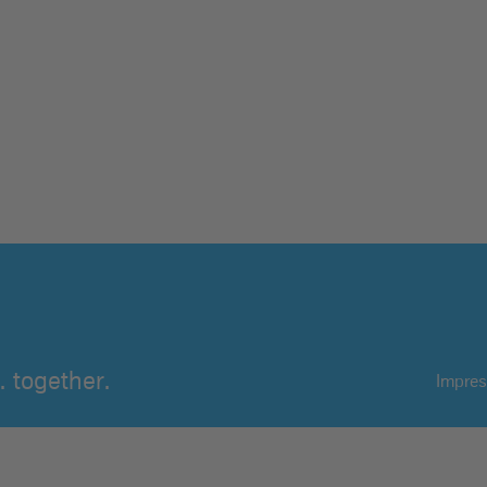
 together.
Impre