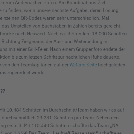
nen zum Andernacher-Hafen. Am Koordinations-Ziel
zu finden, worin unsere nächste Aufgabe, deren Lösung
einzelnen QR-Codes waren sehr unterschiedlich. Mal
 das Umstellen von Buchstaben in Zahlen bereits gereicht.
inbrücke nach Neuwied. Nach ca. 3 Stunden, 18.000 Schritten
 Richtung Zielgerade, der Aus- und Weiterbildung in
s mit einer Grill-Feier. Nach einem Gruppenfoto endete der
ktion bis zum letzten Schritt zur nächtlichen Ruhe dauerte.
er von den Teamkapitänen auf der
WeCare Seite
hochgeladen.
eams zugeordnet wurde.
r??
. Mit 10.484 Schritten im Durchschnitt/Team haben wir es auf
it durchschnittlich 29.281 Schritten pro Team. Neben den
g erstellt. Mit 110.440 Schritten schaffte das Team „NA
 von 3.259! Das Team „Lauftreff Rasselstein“ schaffte es