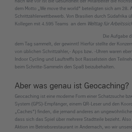
nach wie vor ist die Gesundheit der Mitarbeiter die höchs
e
dem Motto „We move the world“ beteiligten sich am 28. A
i
Schrittzählerwettbewerb. Von Brasilien durch Südafrika
n
Kollegen mit 4.595 Teams an dem
Welttag für Arbeitssi
Die Aufgabe de
dem Tag sammelt, der gewinnt! Hierfür stellte der Konzer
von üblichen Schrittzähler,- Apps bzw. -Uhren waren ebenf
Indoor Cycling und Lauftreffs bot Rasselstein den Teiln
beim Schritte-Sammeln den Spaß beizubehalten.
Aber was genau ist Geocaching?
Geocaching ist eine moderne Form einer Schatzsuche bzw.
System (GPS)-Empfänger, einem QR-Leser und den Koord
„Caches“) finden, die jemand anderes an ungewöhnlichen 
dass sich das Spiel über mehrere Stadtteile bezieht. Also
Aktion im Betriebsrestaurant in Andernach, wo wir unser