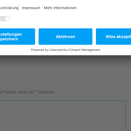
Nächster Artikel
365 Tage
unfallfrei – und
es…
he Felder sind mit
*
markiert