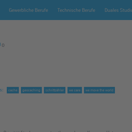
Gewerbliche Berufe
Technische Berufe
Duales Stud
0
s
:
cache
geocaching
schrittzähler
we care
we move the world