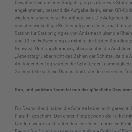
Bewaffnet mit unseren Gadgets ging es über zwei Statio
angekommen, bestand die Aufgabe darin, einen QR-Code 
wiederum unsere neue Koordinate war. Die Aufgaben der 
mussten wir knifflige Rechenaufgaben lösen, mal hat uns
Station für Station ging es von Andernach über die Rhe
und 12 km Fußweg ging es mithilfe der letzten Koordinate
Neuwied. Dort angekommen, überraschten die Ausbilder un
„Arbeitstag“, aber nicht das Zählen der Schritte, da die A
Am folgenden Tag wurden die Schritte der Teammitglied
So ermittelte sich ein Durchschnitt, der den einzelnen T
Soo, und welches Team ist nun der glückliche Gewinne
Für Deutschland haben die Schritte leider nicht gereicht
Platz 44 geschafft. Den ersten Platz gewann die Türkei m
Ländern wurde auch unter den einzelnen Teams ein Rankin
Region Süd“ von thysssenkrupp Aufzüge GmbH auf Platz 5