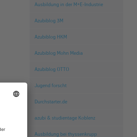
Ausbildung in der M+E-Industrie
Azubiblog 3M
Azubiblog HKM
Azubiblog Mohn Media
Azubiblog OTTO
Jugend forscht
Durchstarter.de
azubi & studientage Koblenz
Ausbildung bei thyssenkrupp