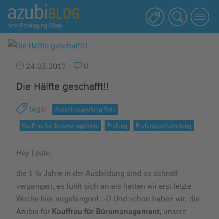
A
z
u
b
i
24.03.2017
0
b
Die Hälfte geschafft!!
l
o
tags
:
Abschlussprüfung Teil1
g
R
Kauffrau für Büromanagement
Prüfung
Prüfungsvorbereitung
a
s
Hey Leute,
s
die 1 ½ Jahre in der Ausbildung sind so schnell
e
vergangen, es fühlt sich an als hätten wir erst letzte
l
Woche hier angefangen! :-O Und schon haben wir, die
s
Azubis für
unsere
Kauffrau für Büromanagement,
t