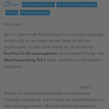
e
tags
:
Abschlussprüfung Teil1
Kauffrau für Büromanagement
i
Prüfung
Prüfungsvorbereitung
n
Hey Leute,
die 1 ½ Jahre in der Ausbildung sind so schnell vergangen,
es fühlt sich an als hätten wir erst letzte Woche hier
angefangen! :-O Und schon haben wir, die Azubis für
unsere erste Prüfung – die
Kauffrau für Büromanagement,
hinter uns! Dafür wurde natürlich
Abschlussprüfung Teil 1
viel gelernt.
Gute 2
Monate vor unserer Prüfung hatten wir unsere erste
Prüfungsvorbereitung. Sofort haben wir alte Prüfungen zum
Üben durchgenommen. Wenn ich ehrlich bin waren wir