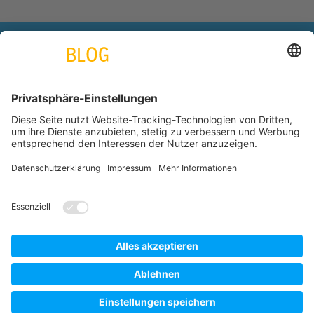
engineering. tomorrow. together.
Azubiblog
www.thyssenkrupp.com