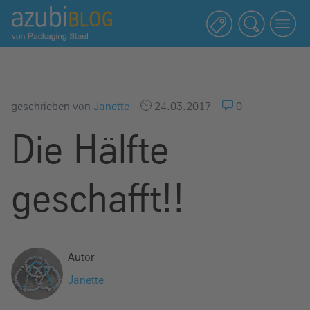
A
z
u
b
i
b
geschrieben von
Janette
24.03.2017
0
l
Die Hälfte
o
g
R
geschafft!!
a
s
s
e
Autor
l
Janette
s
t