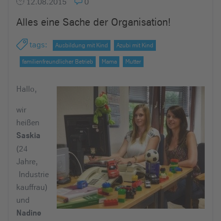
12.08.2015
0
e
i
Alles eine Sache der Organisation!
n
tags
:
Ausbildung mit Kind
Azubi mit Kind
familienfreundlicher Betrieb
Mama
Mutter
Hallo,
wir
heißen
Saskia
(24
Jahre,
Industrie
kauffrau)
und
Nadine