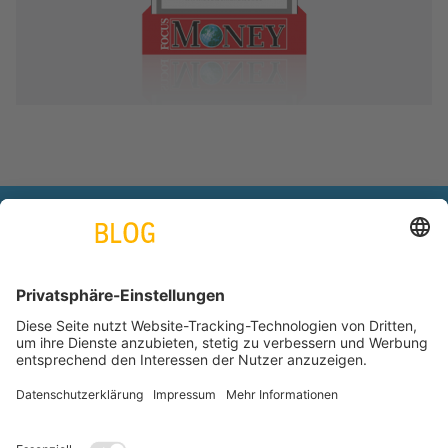
engineering. tomorrow. together.
Azubiblog