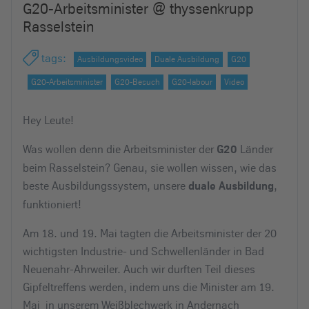
G20-Arbeitsminister @ thyssenkrupp
e
Rasselstein
i
n
tags
:
Ausbildungsvideo
Duale Ausbildung
G20
G20-Arbeitsminister
G20-Besuch
G20-labour
Video
Hey Leute!
Was wollen denn die Arbeitsminister der
Länder
G20
beim Rasselstein? Genau, sie wollen wissen, wie das
beste Ausbildungssystem, unsere
,
duale Ausbildung
funktioniert!
Am 18. und 19. Mai tagten die Arbeitsminister der 20
wichtigsten Industrie- und Schwellenländer in Bad
Neuenahr-Ahrweiler. Auch wir durften Teil dieses
Gipfeltreffens werden, indem uns die Minister am 19.
Mai in unserem Weißblechwerk in Andernach