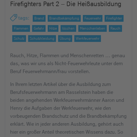
Firefighters Part 2 – Die Heißausbildung
e
i
tags
:
Brand
Brandbekämpfung
Feuerwehr
Firefighter
n
Flammen
Gefahr
Hitze
löschen
Menschenleben
Rauch
Schutz
Schutzkleidung
Übung
Werkfeuerwehr
Rauch, Hitze, Flammen und Menschenretten … genau
das, was wir uns als Nicht-Feuerwehrleute unter dem
Beruf Feuerwehrmann/frau vorstellen.
In Ihrem letzten Artikel über die Ausbildung zum
Berufsfeuerwehrmann am Rasselstein haben die
beiden angehenden Werkfeuerwehrmänner Aaron und
Henry die Aufgaben der Werkfeuerwehr, wie den
vorbeugenden Brandschutz und die Brandbekämpfung
erklärt. Wie in jeder anderen Ausbildung, gehört auch
hier ein großer Anteil theoretischen Wissens dazu. So