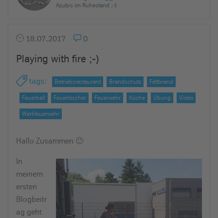
Azubis im Ruhestand ;-)
18.07.2017
0
Playing with fire ;-)
tags
:
Betriebsrestaurant
Brandschutz
Fettbrand
Feuerball
Feuerlöscher
Feuerwehr
Küche
Übung
Video
Werkfeuerwehr
Hallo Zusammen 🙂
In
meinem
ersten
Blogbeitr
ag geht