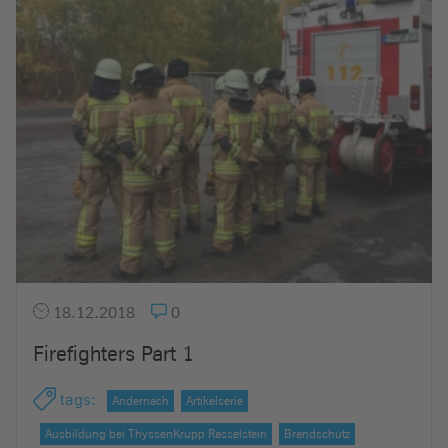
18.12.2018
0
Firefighters Part 1
tags
:
Andernach
Artikelserie
Ausbildung bei ThyssenKrupp Rasselstein
Brandschutz