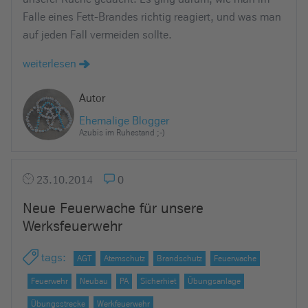
Falle eines Fett-Brandes richtig reagiert, und was man
auf jeden Fall vermeiden sollte.
weiterlesen
Autor
Ehemalige Blogger
Azubis im Ruhestand ;-)
23.10.2014
0
Neue Feuerwache für unsere
Werksfeuerwehr
tags
:
AGT
Atemschutz
Brandschutz
Feuerwache
Feuerwehr
Neubau
PA
Sicherhiet
Übungsanlage
Übungsstrecke
Werkfeuerwehr