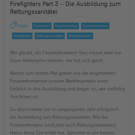
Firefighters Part 3 – Die Ausbildung zum
e
Rettungssanitäter
i
n
tags
:
Feuerwehr
Feuerwehrfrau
Feuerwehrmann
Firefighters
Rettungssanitäter
Werkfeuerwehr
Wer glaubt, als Feuerwehrmann/-frau müsse man nur
Feuer bekämpfen können, der hat sich geirrt.
Bereits zum dritten Mal geben uns die angehenden
Feuerwehrmänner unserer Werkfeuerwehr einen
Einblick in ihre Ausbildung und zeigen so, wie vielfältig
ihre Arbeit ist.
So absolvierten sie im vergangenen Jahr erfolgreich
die Ausbildung zum Rettungssanitäter. Wie der
Feuerwehrmann (und jetzt auch Rettungssanitäter)
Henry diese Zeit erlebt hat, berichtet er am besten