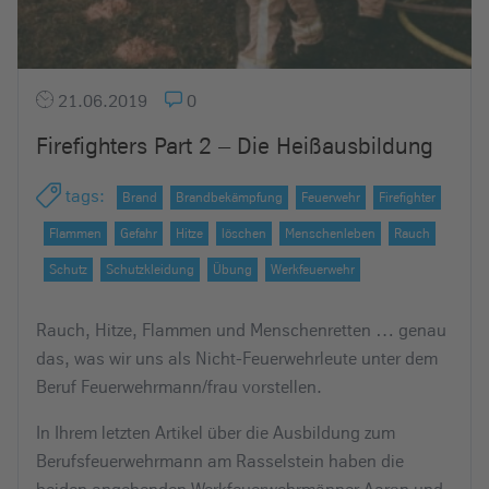
21.06.2019
0
Firefighters Part 2 – Die Heißausbildung
tags
:
Brand
Brandbekämpfung
Feuerwehr
Firefighter
Flammen
Gefahr
Hitze
löschen
Menschenleben
Rauch
Schutz
Schutzkleidung
Übung
Werkfeuerwehr
Rauch, Hitze, Flammen und Menschenretten … genau
das, was wir uns als Nicht-Feuerwehrleute unter dem
Beruf Feuerwehrmann/frau vorstellen.
In Ihrem letzten Artikel über die Ausbildung zum
Berufsfeuerwehrmann am Rasselstein haben die