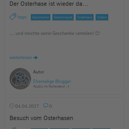
Der Osterhase ist wieder da…
e
i
tags
:
Geschenke
Gewinnspiel
Osterhase
Ostern
n
… und möchte seine Geschenke verteilen! 🙂
weiterlesen
Autor
Ehemalige Blogger
Azubis im Ruhestand ;-)
04.04.2017
0
Besuch vom Osterhasen