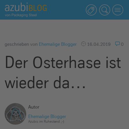
A
z
u
b
i
b
geschrieben von
Ehemalige Blogger
16.04.2019
0
l
Der Osterhase ist
o
g
R
wieder da…
a
s
s
e
Autor
l
Ehemalige Blogger
s
Azubis im Ruhestand ;-)
t