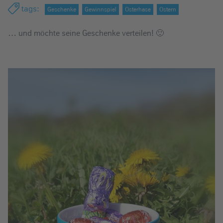
e
tags
:
Geschenke
Gewinnspiel
Osterhase
Ostern
i
… und möchte seine Geschenke verteilen! 🙂
n