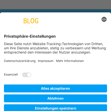
engineering. tomorrow. together.
Azubiblog
www.thyssenkrupp.com