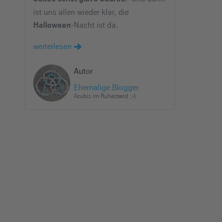
e
ist uns allen wieder klar, die
i
-Nacht ist da.
Halloween
n
weiterlesen
Autor
Ehemalige Blogger
Azubis im Ruhestand ;-)