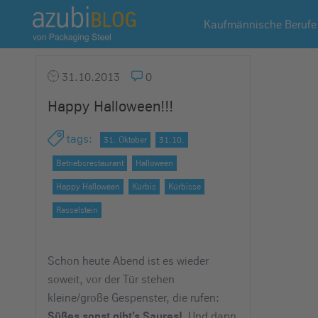
A
Kaufmännische Berufe
z
u
b
31.10.2013
0
i
Happy Halloween!!!
b
l
tags
:
31. Oktober
31.10.
o
g
Betriebsrestaurant
Halloween
R
Happy Halloween
Kürbis
Kürbisse
a
Rasselstein
s
s
e
Schon heute Abend ist es wieder
l
soweit, vor der Tür stehen
s
kleine/große Gespenster, die rufen:
t
Und dann
Süßes sonst gibt’s Saures!