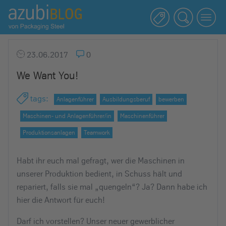
A
z
u
b
23.06.2017
0
i
We Want You!
b
l
tags
:
Anlagenführer
Ausbildungsberuf
bewerben
o
g
Maschinen- und Anlagenführer/in
Maschinenführer
R
Produktionsanlagen
Teamwork
a
s
Habt ihr euch mal gefragt, wer die Maschinen in
s
unserer Produktion bedient, in Schuss hält und
e
repariert, falls sie mal „quengeln“? Ja? Dann habe ich
l
hier die Antwort für euch!
s
t
Darf ich vorstellen? Unser neuer gewerblicher