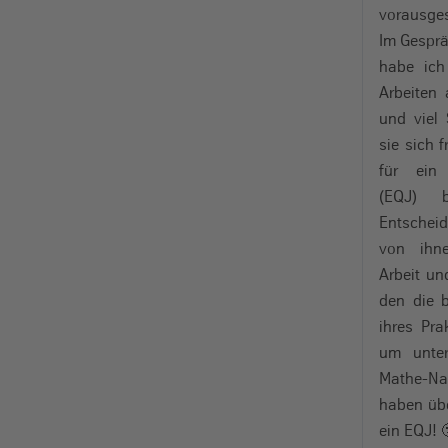
vorausges
Im Gesprä
habe ich
Arbeiten 
und viel
sie sich 
für ein E
(EQJ) 
Entscheid
von ihne
Arbeit u
den die 
ihres Pr
um unter
Mathe-Nac
haben üb
ein EQJ! 