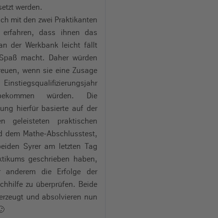
etzt werden.
ch mit den zwei Praktikanten
 erfahren, dass ihnen das
an der Werkbank leicht fällt
 Spaß macht. Daher würden
freuen, wenn sie eine Zusage
instiegsqualifizierungsjahr
bekommen würden. Die
ung hierfür basierte auf der
n geleisteten praktischen
nd dem Mathe-Abschlusstest,
beiden Syrer am letzten Tag
aktikums geschrieben haben,
 anderem die Erfolge der
hhilfe zu überprüfen.
Beide
erzeugt und absolvieren nun
🙂