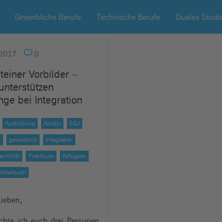
Gewerbliche Berufe
Technische Berufe
Duales Stud
2017
0
teiner Vorbilder –
unterstützen
inge bei Integration
Ausbildung
Azubis
EQJ
e
gewerblich
Integration
achhilfe
Praktikum
Refugees
örterbuch
Lieben,
chte ich euch drei Personen