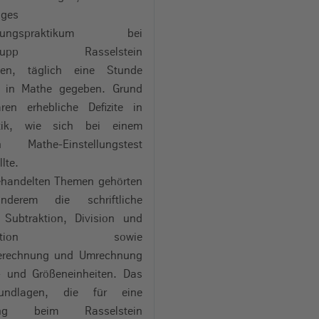
iges
zierungspraktikum bei
nkrupp Rasselstein
rten, täglich eine Stunde
e in Mathe gegeben. Grund
ren erhebliche Defizite in
tik, wie sich bei einem
en Mathe-Einstellungstest
lte.
ehandelten Themen gehörten
nderem die schriftliche
, Subtraktion, Division und
plikation sowie
erechnung und Umrechnung
 und Größeneinheiten. Das
undlagen, die für eine
dung beim Rasselstein