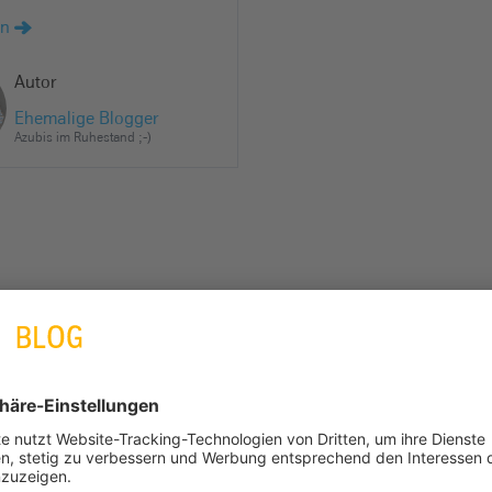
en
Autor
Ehemalige Blogger
Azubis im Ruhestand ;-)