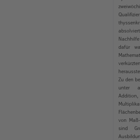
zweiwöch
Qualifi
thysse
absolvie
Nachhilf
dafür wa
Mathema
verkürzt
herausstel
Zu den b
unter a
Addition
Multi
Flächenb
von Maß-
sind Gr
Ausbil