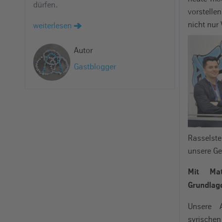
dürfen.
e
vorstell
i
nicht nur 
weiterlesen
n
Autor
Gastblogger
Rassels
unsere Ge
Mit Mat
Grundlag
Unsere 
syrisch