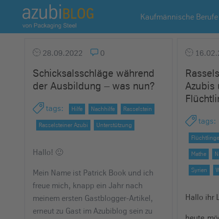
A
Kaufmännische Berufe
z
u
b
28.09.2022
0
16.02.
i
Schicksalsschläge während
Rassels
b
der Ausbildung – was nun?
Azubis 
l
Flüchtl
o
tags
:
Hilfe
Nachhilfe
Rasselstein
g
tags
:
R
Rasselsteiner Azubi
Unterstützung
a
Flüchtling
s
Hallo! 🙂
Mathe
N
s
Syrien
W
Mein Name ist Patrick Book und ich
e
freue mich, knapp ein Jahr nach
l
Hallo ihr 
meinem ersten Gastblogger-Artikel,
s
erneut zu Gast im Azubiblog sein zu
t
heute mö