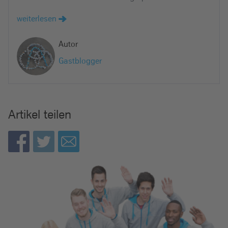
e
weiterlesen
i
n
Autor
Gastblogger
Artikel teilen