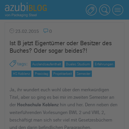
A
z
u
b
23.02.2015
0
i
Ist B jetzt Eigentümer oder Besitzer des
b
Buches? Oder sogar beides?!
l
o
tags
:
Auslandsaufenthalt
Duales Studium
Erfahrungen
g
R
HS Koblenz
Praxistag
Projektarbeit
Semester
a
s
Ja, ihr wundert euch wohl über den merkwürdigen
s
Titel, aber so ging es bei mir im zweiten Semester an
e
der
hin und her. Denn neben den
Hochschule Koblenz
l
weiterführenden Vorlesungen BWL 2 und VWL 2,
s
beschäftigt man sich sehr viel mit Gesetzesbüchern
t
und den darin befindlichen Paragraphen.