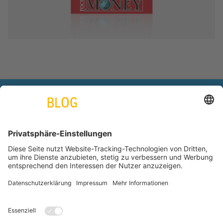
engineering. tomorrow. together.
Azubiblog