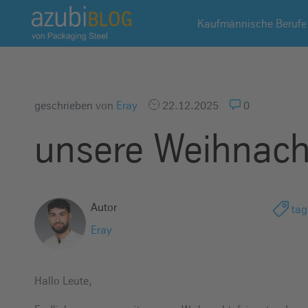
A
Kaufmännische Berufe
z
u
b
i
b
geschrieben von
Eray
22.12.2025
0
l
unsere Weihnacht
o
g
R
a
Autor
tag
s
s
Eray
e
l
Hallo Leute,
s
t