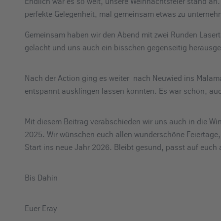
Endlich war es so weit, unsere Weihnachtsfeier stand an
e
perfekte Gelegenheit, mal gemeinsam etwas zu unterneh
i
n
Gemeinsam haben wir den Abend mit zwei Runden Lasertag
gelacht und uns auch ein bisschen gegenseitig herausge
Nach der Action ging es weiter nach Neuwied ins Mala
entspannt ausklingen lassen konnten. Es war schön, auch
Mit diesem Beitrag verabschieden wir uns auch in die Wint
2025. Wir wünschen euch allen wunderschöne Feiertage, 
Start ins neue Jahr 2026. Bleibt gesund, passt auf euch 
Bis Dahin
Euer Eray