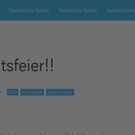
Gewerbliche Berufe
Technische Berufe
Duales Stud
sfeier!!
s
:
2025
Weihnachten
Weihnachtsfeier