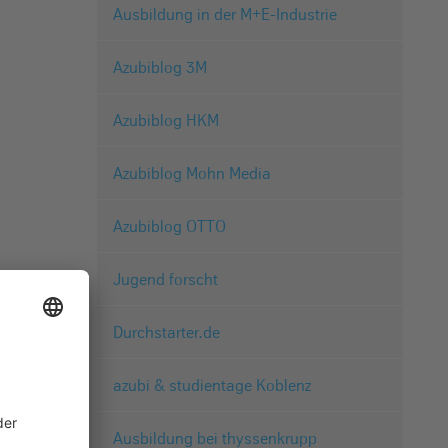
Ausbildung in der M+E-Industrie
Azubiblog 3M
Azubiblog HKM
Azubiblog Mohn Media
Azubiblog OTTO
Jugend forscht
Durchstarter.de
azubi & studientage Koblenz
Ausbildung bei thyssenkrupp