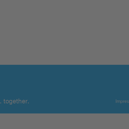
 together.
Impre