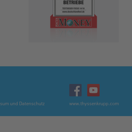
ssum und Datenschutz
www.thyssenkrupp.com