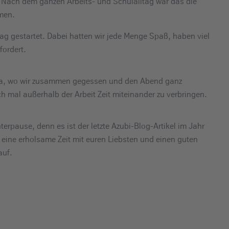
. Nach dem ganzen Arbeits- und Schulalltag war das die
men.
 gestartet. Dabei hatten wir jede Menge Spaß, haben viel
fordert.
ma, wo wir zusammen gegessen und den Abend ganz
 mal außerhalb der Arbeit Zeit miteinander zu verbringen.
erpause, denn es ist der letzte Azubi-Blog-Artikel im Jahr
eine erholsame Zeit mit euren Liebsten und einen guten
auf.