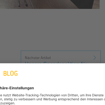
Nächster Artikel
Unsere Spendenaktion für
das…