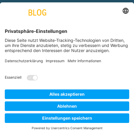
engineering. tomorrow. together.
Azubiblog
www.thyssenkrupp.com
Copyright by thyssenkrupp AG © 2026