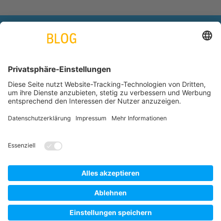
engineering. tomorrow. together.
Azubiblog
www.thyssenkrupp.com