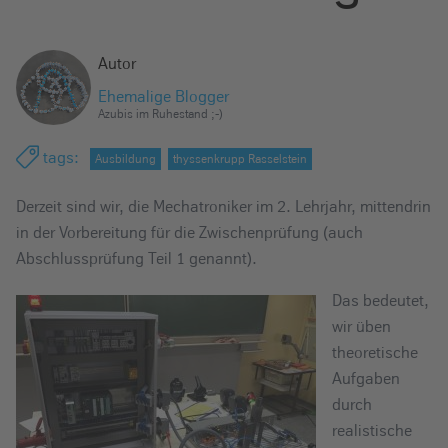
e
i
Autor
n
Ehemalige Blogger
Azubis im Ruhestand ;-)
tags
:
Ausbildung
thyssenkrupp Rasselstein
Derzeit sind wir, die Mechatroniker im 2. Lehrjahr, mittendrin
in der Vorbereitung für die Zwischenprüfung (auch
Abschlussprüfung Teil 1 genannt).
Das bedeutet,
wir üben
theoretische
Aufgaben
durch
realistische