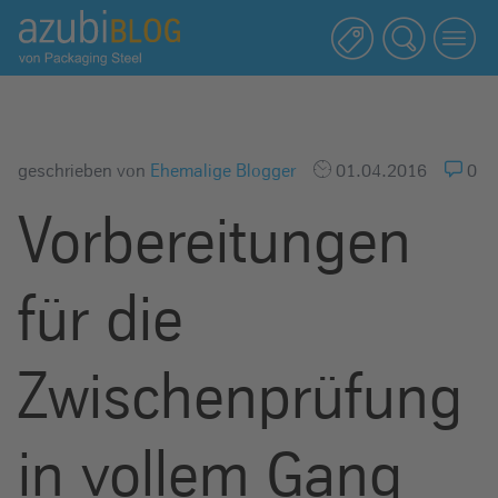
A
z
u
b
i
b
geschrieben von
Ehemalige Blogger
01.04.2016
0
l
Vorbereitungen
o
g
R
für die
a
s
s
Zwischenprüfung
e
l
in vollem Gang
s
t