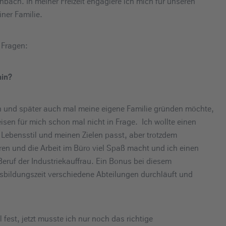
ach. In meiner Freizeit engagiere ich mich für unseren
iner Familie.
 Fragen:
hin?
n und später auch mal meine eigene Familie gründen möchte,
isen für mich schon mal nicht in Frage. Ich wollte einen
 Lebensstil und meinen Zielen passt, aber trotzdem
sieren und die Arbeit im Büro viel Spaß macht und ich einen
eruf der Industriekauffrau. Ein Bonus bei diesem
sbildungszeit verschiedene Abteilungen durchläuft und
 fest, jetzt musste ich nur noch das richtige