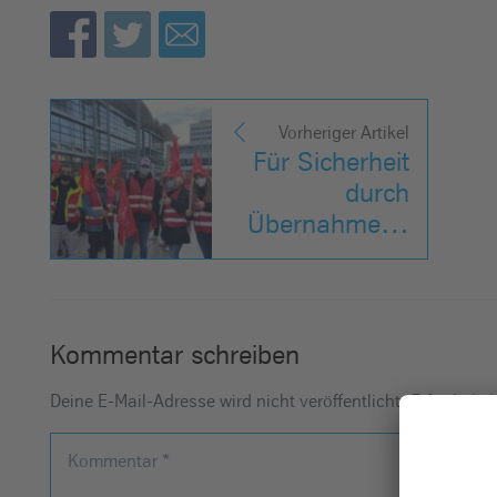
Vorheriger Artikel
Für Sicherheit
durch
Übernahme…
Kommentar schreiben
Deine E-Mail-Adresse wird nicht veröffentlicht.
Erforderlic
Kommentar
*