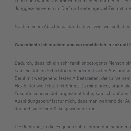
Zu mir: Ich wohne zusammen mit meinem Partner in Dedenb
e
Junggesellenverein im Dorf und verbringe viel Zeit mit me
i
n
Nach meinem Abschluss stand ich vor zwei wesentlichen
Was möchte ich machen und wo möchte ich in Zukunft 
Dadurch, dass ich ein sehr familienbezogener Mensch bi
kam ein Job im Schichtbetrieb oder mit vielen Auslandsre
Beruf mit weitgehend festen Arbeitszeiten, der zu meinem
Flexibilität wie Teilzeit mitbringt. Da mir planen, organi
Zukunftssicheren Job angestrebt habe, kam ich auf den B
Ausbildungsberuf ist für mich, dass man während der Au
dadurch viele Eindrücke gewinnen kann.
Die Richtung, in die es gehen sollte, stand nun schon mal