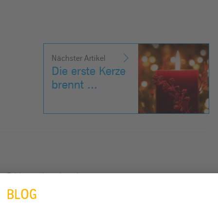
Nächster Artikel
Die erste Kerze
brennt ...
he Felder sind mit
*
markiert