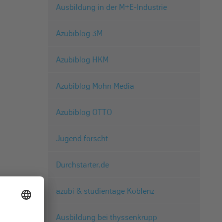
Ausbildung in der M+E-Industrie
Azubiblog 3M
Azubiblog HKM
Azubiblog Mohn Media
Azubiblog OTTO
Jugend forscht
Durchstarter.de
azubi & studientage Koblenz
Ausbildung bei thyssenkrupp