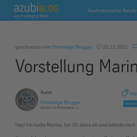
A
Kaufmännische Berufe
z
u
b
i
b
geschrieben von
Ehemalige Blogger
25.11.2021
l
Vorstellung Mari
o
g
R
a
Autor
tag
s
s
Ehemalige Blogger
Vorstel
Azubis im Ruhestand ;-)
e
l
Hey! Ich heiße Marina, bin 20 Jahre alt und befinde mich d
s
t