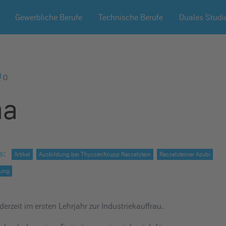
Gewerbliche Berufe
Technische Berufe
Duales Stud
0
na
s
:
Artikel
Ausbildung bei ThyssenKrupp Rasselstein
Rasselsteiner Azubi
lung
erzeit im ersten Lehrjahr zur Industriekauffrau.