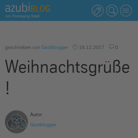
A
z
u
b
i
b
geschrieben von
Gastblogger
18.12.2017
0
l
Weihnachtsgrüße
o
g
R
!
a
s
s
e
Autor
l
Gastblogger
s
t