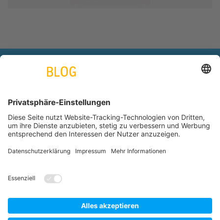
engineering. tomorrow. together.
Azubiblog