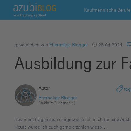
A
Kaufmännische Berufe
z
u
b
i
b
geschrieben von
Ehemalige Blogger
26.04.2024
l
Ausbildung zur F
o
g
R
a
Autor
tag
s
s
Ehemalige Blogger
Azubis im Ruhestand ;-)
e
l
Bestimmt fragen sich einige wieso ich mich für eine Ausb
s
Heute würde ich euch gerne erzählen wieso…
t