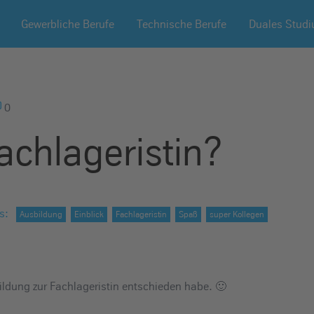
Gewerbliche Berufe
Technische Berufe
Duales Stud
0
achlageristin?
s
:
Ausbildung
Einblick
Fachlageristin
Spaß
super Kollegen
ildung zur Fachlageristin entschieden habe. 🙂