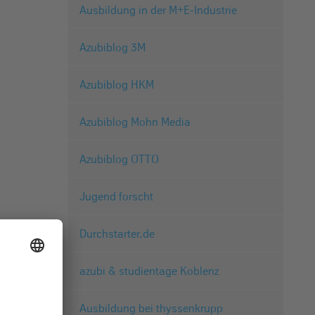
Ausbildung in der M+E-Industrie
Azubiblog 3M
Azubiblog HKM
Azubiblog Mohn Media
Azubiblog OTTO
Jugend forscht
Durchstarter.de
azubi & studientage Koblenz
Ausbildung bei thyssenkrupp