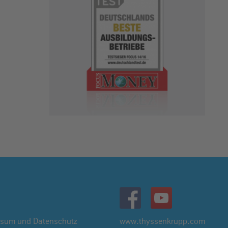
ssum und Datenschutz
www.thyssenkrupp.com