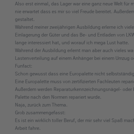
Also erst einmal, das Lager war eine ganz neue Welt für m
e
nie erwartet dass es mir so viel Freude bereitet. Außerd
i
gestaltet.
n
Während meiner zweijährigen Ausbildung erlerne ich viele 
Einlagerung der Güter und das Be- und Entladen von LK
lange interessiert hat, und worauf ich mega Lust hatte.
Während der Ausbildung erlernt man aber auch vieles wa
Lastenverteilung auf einem Anhänger bei einem Umzug od
Funfact:
Schon gewusst dass eine Europalette nicht selbstständig
Eine Europalette muss von zertifizierten Fachleuten repar
Außerdem werden Reparaturkennzeichnungsnägel- oder Kl
Palette nach den Normen repariert wurde.
Naja, zurück zum Thema.
Grob zusammengefasst:
Es ist ein wirklich toller Beruf, der mir sehr viel Spaß 
Arbeit fahre.