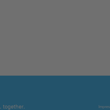
 together.
Impre