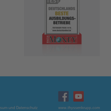
ssum und Datenschutz
www.thyssenkrupp.com