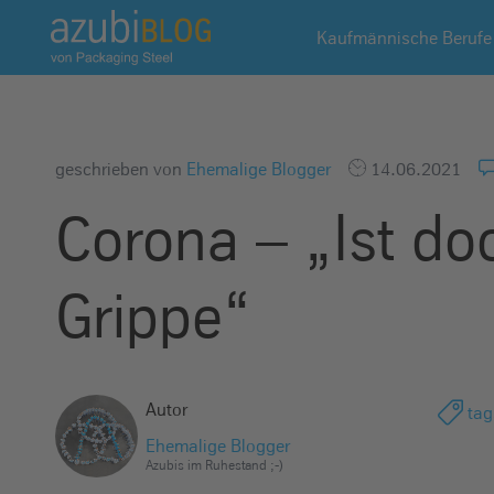
A
Kaufmännische Berufe
z
u
b
i
b
geschrieben von
Ehemalige Blogger
14.06.2021
l
Corona – „Ist do
o
g
R
Grippe“
a
s
s
e
Autor
tag
l
Ehemalige Blogger
s
Azubis im Ruhestand ;-)
t