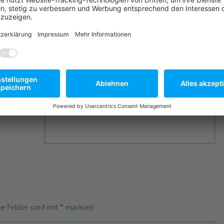
Nächster Artikel
GESCHAFFT!!
he Felder sind mit
*
markiert