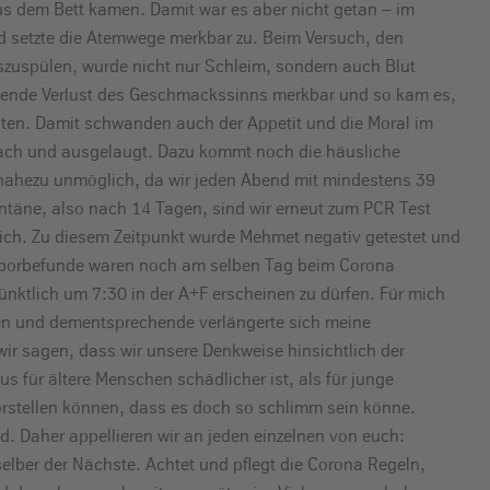
us dem Bett kamen. Damit war es aber nicht getan – im
d setzte die Atemwege merkbar zu. Beim Versuch, den
szuspülen, wurde nicht nur Schleim, sondern auch Blut
itende Verlust des Geschmackssinns merkbar und so kam es,
ten. Damit schwanden auch der Appetit und die Moral im
wach und ausgelaugt. Dazu kommt noch die häusliche
 nahezu unmöglich, da wir jeden Abend mit mindestens 39
ntäne, also nach 14 Tagen, sind wir erneut zum PCR Test
ich. Zu diesem Zeitpunkt wurde Mehmet negativ getestet und
 Laborbefunde waren noch am selben Tag beim Corona
nktlich um 7:30 in der A+F erscheinen zu dürfen. Für mich
en und dementsprechende verlängerte sich meine
 sagen, dass wir unsere Denkweise hinsichtlich der
s für ältere Menschen schädlicher ist, als für junge
orstellen können, dass es doch so schlimm sein könne.
d. Daher appellieren wir an jeden einzelnen von euch:
elber der Nächste. Achtet und pflegt die Corona Regeln,