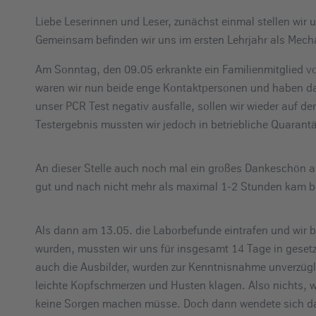
e
Liebe Leserinnen und Leser, zunächst einmal stellen wir 
i
Gemeinsam befinden wir uns im ersten Lehrjahr als Mecha
n
Am Sonntag, den 09.05 erkrankte ein Familienmitglied v
waren wir nun beide enge Kontaktpersonen und haben da
unser PCR Test negativ ausfalle, sollen wir wieder auf 
Testergebnis mussten wir jedoch in betriebliche Quarant
An dieser Stelle auch noch mal ein großes Dankeschön 
gut und nach nicht mehr als maximal 1-2 Stunden kam be
Als dann am 13.05. die Laborbefunde eintrafen und wir bei
wurden, mussten wir uns für insgesamt 14 Tage in gese
auch die Ausbilder, wurden zur Kenntnisnahme unverzüglic
leichte Kopfschmerzen und Husten klagen. Also nichts, 
keine Sorgen machen müsse. Doch dann wendete sich da