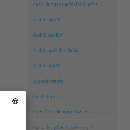
Ausbildung in der M+E-Industrie
Azubiblog 3M
Azubiblog HKM
Azubiblog Mohn Media
Azubiblog OTTO
Jugend forscht
Durchstarter.de
azubi & studientage Koblenz
Ausbildung bei thyssenkrupp