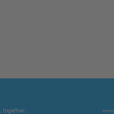
 together.
Impre