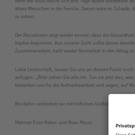
denn der Virus macht sich erst Tage später bemerkbar un
ältere Menschen in der Familie. Darum wäre es Schade, 
zu setzen.
Der Rasselstein zeigt wieder einmal, dass die Gesundheit d
Impfen begonnen. Aus unserer Sicht sollte dieses besteh
Zusammenarbeit, bald wieder Normalität in den Alltag zu
Liebe Leserschaft, lassen Sie uns an diesem Punkt noch
anfügen: „Bitte ziehen Sie alle mit. Tun sie jetzt das, was
bedanken uns für die Aufmerksamkeit und sagen, auf Wi
Bis dahin verbleiben wir mit höflichen Grüßen
Mehmet Emin Kekec und Ilhan Macin