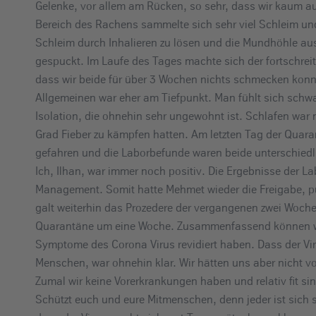
Gelenke, vor allem am Rücken, so sehr, dass wir kaum a
Bereich des Rachens sammelte sich sehr viel Schleim un
Schleim durch Inhalieren zu lösen und die Mundhöhle au
gespuckt. Im Laufe des Tages machte sich der fortschre
dass wir beide für über 3 Wochen nichts schmecken konn
Allgemeinen war eher am Tiefpunkt. Man fühlt sich sch
Isolation, die ohnehin sehr ungewohnt ist. Schlafen war
Grad Fieber zu kämpfen hatten. Am letzten Tag der Quara
gefahren und die Laborbefunde waren beide unterschiedl
Ich, Ilhan, war immer noch positiv. Die Ergebnisse der
Management. Somit hatte Mehmet wieder die Freigabe, pü
galt weiterhin das Prozedere der vergangenen zwei Woch
Quarantäne um eine Woche. Zusammenfassend können wir
Symptome des Corona Virus revidiert haben. Dass der Viru
Menschen, war ohnehin klar. Wir hätten uns aber nicht v
Zumal wir keine Vorerkrankungen haben und relativ fit sin
Schützt euch und eure Mitmenschen, denn jeder ist sich s