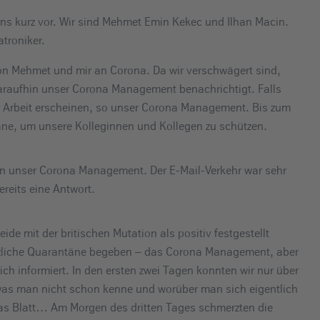
uns kurz vor. Wir sind Mehmet Emin Kekec und Ilhan Macin.
troniker.
on Mehmet und mir an Corona. Da wir verschwägert sind,
raufhin unser Corona Management benachrichtigt. Falls
der Arbeit erscheinen, so unser Corona Management. Bis zum
äne, um unsere Kolleginnen und Kollegen zu schützen.
an unser Corona Management. Der E-Mail-Verkehr war sehr
reits eine Antwort.
de mit der britischen Mutation als positiv festgestellt
tzliche Quarantäne begeben – das Corona Management, aber
h informiert. In den ersten zwei Tagen konnten wir nur über
was man nicht schon kenne und worüber man sich eigentlich
s Blatt… Am Morgen des dritten Tages schmerzten die