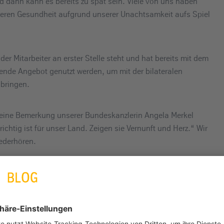
d dann kann es bereits zu spät sein. Viele von uns haben
deren Gesundheit aufgrund unserer Unachtsamkeit aufs Spiel
er Mitarbeiter an erster Stelle steht und hat bereits mit dem
ende Angebot genutzt werden, um mit der bilateralen
 bringen.
 eine Bemerkung unserer Bundeskanzlerin Angela Merkel
 richtig ist für unser Land. Zeigen sie Vernunft und Herz.“ Wir
ederhören.