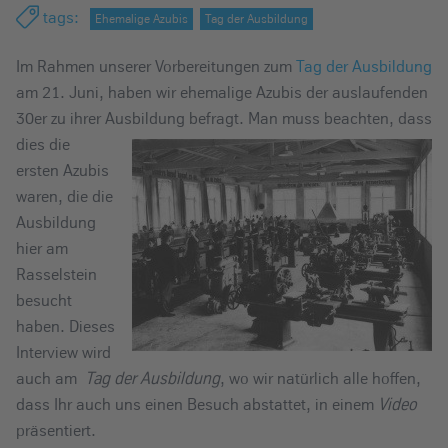
e
tags
:
Ehemalige Azubis
Tag der Ausbildung
i
Im Rahmen unserer Vorbereitungen zum
Tag der Ausbildung
n
am 21. Juni, haben wir ehemalige Azubis der auslaufenden
30er zu ihrer Ausbildung befragt.
Man muss beachten, dass
dies die
ersten Azubis
waren, die die
Ausbildung
hier am
Rasselstein
besucht
haben. Dieses
Interview wird
auch am
Tag der Ausbildung
, wo wir natürlich alle hoffen,
dass Ihr auch uns einen Besuch abstattet, in einem
Video
präsentiert.