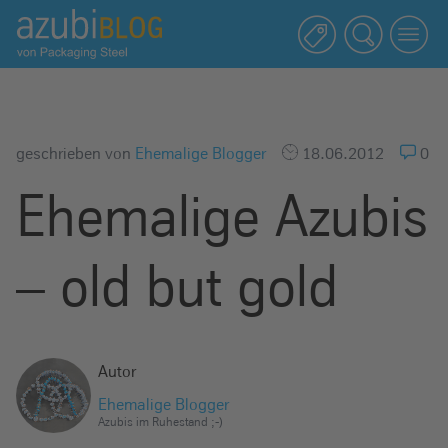
A
z
u
b
i
b
geschrieben von
Ehemalige Blogger
18.06.2012
0
l
Ehemalige Azubis
o
g
R
– old but gold
a
s
s
e
Autor
l
Ehemalige Blogger
s
Azubis im Ruhestand ;-)
t