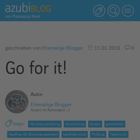
A
z
u
b
i
b
geschrieben von
Ehemalige Blogger
11.01.2018
0
l
Go for it!
o
g
R
a
Autor
s
s
Ehemalige Blogger
Azubis im Ruhestand ;-)
e
l
tags
:
Abschlussprüfung
Ausbildung
Azubis
gewerblich
s
Kauffrau für Büromanagement
kaufmännisch
Prüfung
Technisch
t