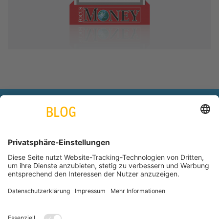
engineering. tomorrow. together.
Azubiblog