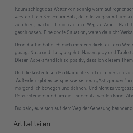
e
Kaum schlägt das Wetter von sonnig warm auf regnerisch kü
i
verstopft, ein Kratzen im Hals, definitiv zu gesund, um z
n
zu fühlen, mache ich mich auf den Weg zur Arbeit. Nach 
geschlossen. Eine doofe Situation, wären da nicht Werk
Denn dorthin habe ich mich morgens direkt auf den Weg
gesagt Nase und Hals, begehrt: Nasenspray und Tablett
Diesen Aspekt fand ich so positiv, dass ich diesem The
Und die kostenlosen Medikamente sind nur einer von vie
Außerdem gibt es beispielsweise noch „Aktivpausen“ in d
morgendlich bewegen und dehnen. Und nicht zu vergessen
Rasselsteinern rund um die Uhr genutzt werden kann. Ab
Bis bald, eure sich auf dem Weg der Genesung befinden
Artikel teilen