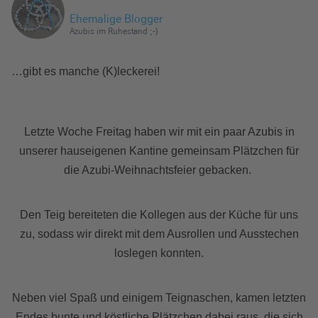
e
Ehemalige Blogger
i
Azubis im Ruhestand ;-)
n
…gibt es manche (K)leckerei!
Letzte Woche Freitag haben wir mit ein paar Azubis in
unserer hauseigenen Kantine gemeinsam Plätzchen für
die Azubi-Weihnachtsfeier gebacken.
Den Teig bereiteten die Kollegen aus der Küche für uns
zu, sodass wir direkt mit dem Ausrollen und Ausstechen
loslegen konnten.
Neben viel Spaß und einigem Teignaschen, kamen letzten
Endes bunte und köstliche Plätzchen dabei raus, die sich