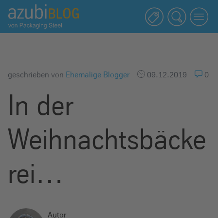
A
z
u
b
i
b
geschrieben von
Ehemalige Blogger
09.12.2019
0
l
In der
o
g
R
Weihnachtsbäcke
a
s
s
rei…
e
l
s
t
Autor