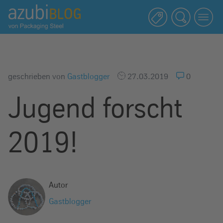
A
z
u
b
i
b
geschrieben von
Gastblogger
27.03.2019
0
l
Jugend forscht
o
g
R
2019!
a
s
s
e
Autor
l
Gastblogger
s
t