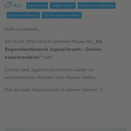
e
tags
:
Experimente
Jugend forscht
Nachwuchswettbewerb
i
Regionalwettbewerb
Schüler experimentieren
n
Hallo zusammen,
am 16.02.2019 fand in unserem Hause der „
54.
Regionalwettbewerb Jugend forscht – Schüler
“ statt.
experimentieren
Schüler und Jugendliche konnten wieder ihr
experimentelles Können unter Beweis stellen.
Hier ein paar Impressionen in unserer Galerie! 🙂